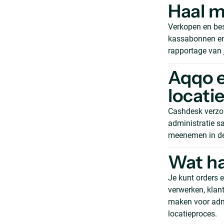
Haal m
Verkopen en bes
kassabonnen en
rapportage van j
Aqqo e
locati
Cashdesk verzor
administratie s
meenemen in de 
Wat ha
Je kunt orders
verwerken, klan
maken voor admi
locatieproces.