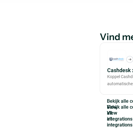
Vind m
Cashdesk 
Koppel Cashd
automatische
B
e
k
i
j
k
a
l
l
e
c
View
all
integrations