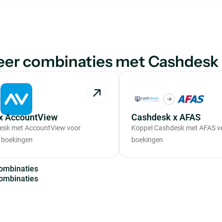
eer combinaties met Cashdesk
x AccountView
Cashdesk x AFAS
esk met AccountView voor
Koppel Cashdesk met AFAS v
 boekingen
boekingen
o
m
b
i
n
a
t
i
e
s