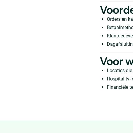
Voord
Orders en k
Betaalmetho
Klantgegeven
Dagafsluiti
Voor w
Locaties die
Hospitality-
Financiële t