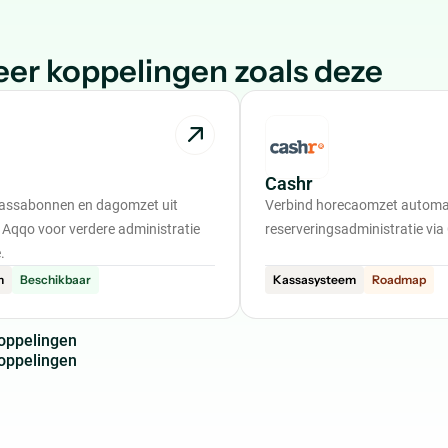
er koppelingen zoals deze
Cashr
kassabonnen en dagomzet uit
Verbind horecaomzet automat
Aqqo voor verdere administratie
reserveringsadministratie via
.
m
Beschikbaar
Kassasysteem
Roadmap
o
p
p
e
l
i
n
g
e
n