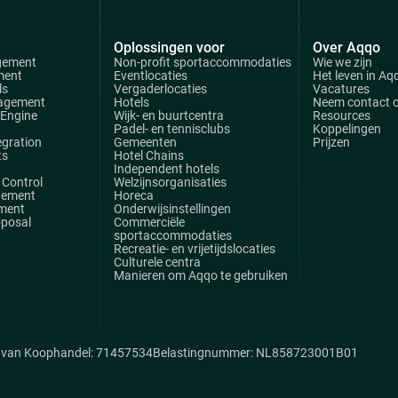
Oplossingen voor
Over Aqqo
gement
Non-profit sportaccommodaties
Wie we zijn
ment
Eventlocaties
Het leven in Aq
ls
Vergaderlocaties
Vacatures
agement
Hotels
Neem contact 
 Engine
Wijk- en buurtcentra
Resources
Padel- en tennisclubs
Koppelingen
egration
Gemeenten
Prijzen
ts
Hotel Chains
Independent hotels
Control
Welzijnsorganisaties
gement
Horeca
ment
Onderwijsinstellingen
oposal
Commerciële
sportaccommodaties
Recreatie- en vrijetijdslocaties
Culturele centra
Manieren om Aqqo te gebruiken
van Koophandel: 71457534
Belastingnummer: NL858723001B01