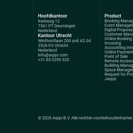
Hoofdkantoor
Product
Booking Mana
Kerkweg 12
Event Manage
7561 PT Deurningen
Digital Proposa
Nederland
Customer Man
Kantoor Utrecht
Online Booking
Winthontlaan 200 unit A2.04
Invoicing
3526 KV Utrecht
Accounting Int
Nederland
Online Paymen
info@aqqo.com
Point of Sale
+31 85 0290 520
Remote Access 
Building Mana
Space Manage
Request for Pr
Jaqqo
© 2026 Aqqo B.V. Alle rechten voorbehouden
Kamer 