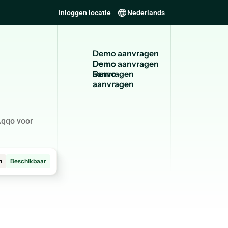
Inloggen locatie
Nederlands
D
e
m
o
a
a
n
v
r
a
g
e
n
Demo
aanvragen
Aqqo voor
m
Beschikbaar