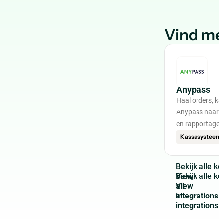
Vind me
Anypass
Haal orders, 
Anypass naar 
en rapportage
Kassasystee
B
e
k
i
j
k
a
l
l
e
k
View
all
integrations