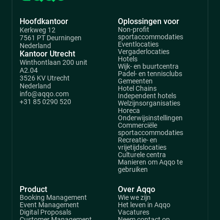
Hoofdkantoor
Oplossingen voor
Non-profit
Kerkweg 12
sportaccommodaties
7561 PT Deurningen
Eventlocaties
Nederland
Vergaderlocaties
Kantoor Utrecht
Hotels
Winthontlaan 200 unit
Wijk- en buurtcentra
A2.04
Padel- en tennisclubs
3526 KV Utrecht
Gemeenten
Nederland
Hotel Chains
info@aqqo.com
Independent hotels
+31 85 0290 520
Welzijnsorganisaties
Horeca
Onderwijsinstellingen
Commerciële
sportaccommodaties
Recreatie- en
vrijetijdslocaties
Culturele centra
Manieren om Aqqo te
gebruiken
Product
Over Aqqo
Booking Management
Wie we zijn
Event Management
Het leven in Aqqo
Digital Proposals
Vacatures
Customer Management
Neem contact op