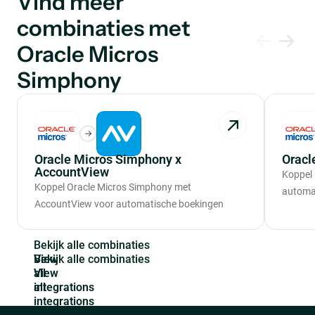
Vind meer
combinaties met
Oracle Micros
Simphony
Oracle Micros Simphony x
Oracl
AccountView
Koppel
Koppel Oracle Micros Simphony met
automa
AccountView voor automatische boekingen
B
e
k
i
j
k
a
l
l
e
c
o
m
b
i
n
a
t
i
e
s
View
all
integrations