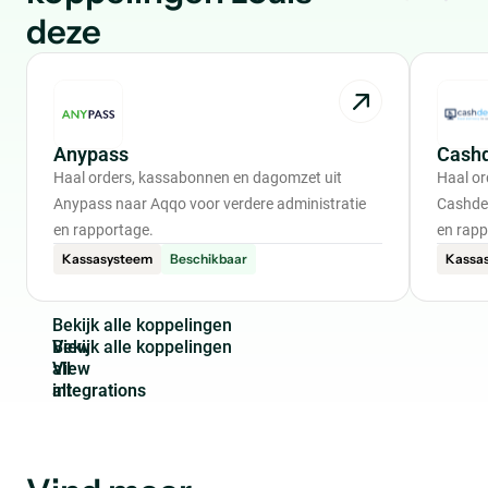
deze
Anypass
Cash
Haal orders, kassabonnen en dagomzet uit
Haal or
Anypass naar Aqqo voor verdere administratie
Cashdes
en rapportage.
en rapp
Kassasysteem
Beschikbaar
Kassa
B
e
k
i
j
k
a
l
l
e
k
o
p
p
e
l
i
n
g
e
n
View
all
integrations