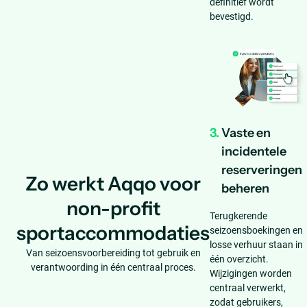
definitief wordt
bevestigd.
3.
Vaste en
incidentele
reserveringen
Zo werkt Aqqo voor
beheren
non-profit
Terugkerende
sportaccommodaties
seizoensboekingen en
losse verhuur staan in
Van seizoensvoorbereiding tot gebruik en
één overzicht.
verantwoording in één centraal proces.
Wijzigingen worden
centraal verwerkt,
zodat gebruikers,