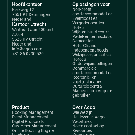
Hoofdkantoor
Oplossingen voor
Non-profit
Kerkweg 12
sportaccommodaties
7561 PT Deurningen
Eventlocaties
Nederland
Vergaderlocaties
Kantoor Utrecht
Hotels
Winthontlaan 200 unit
Wijk- en buurtcentra
A2.04
Padel- en tennisclubs
3526 KV Utrecht
Gemeenten
Nederland
Hotel Chains
info@aqqo.com
Independent hotels
+31 85 0290 520
Welzijnsorganisaties
Horeca
Onderwijsinstellingen
Commerciële
sportaccommodaties
Recreatie- en
vrijetijdslocaties
Culturele centra
Manieren om Aqqo te
gebruiken
Product
Over Aqqo
Booking Management
Wie we zijn
Event Management
Het leven in Aqqo
Digital Proposals
Vacatures
Customer Management
Neem contact op
Online Booking Engine
Resources
Invoicing
Koppelingen