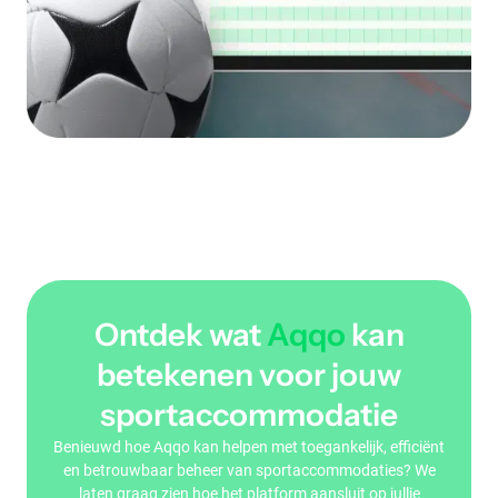
Ontdek wat
Aqqo
kan
betekenen voor jouw
sportaccommodatie
Benieuwd hoe Aqqo kan helpen met toegankelijk, efficiënt
en betrouwbaar beheer van sportaccommodaties? We
laten graag zien hoe het platform aansluit op jullie