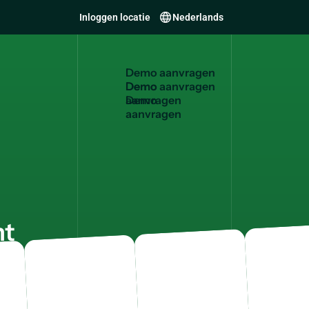
Inloggen locatie
Nederlands
D
e
m
o
a
a
n
v
r
a
g
e
n
Demo
aanvragen
nt