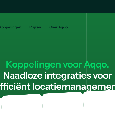
Koppelingen
Prijzen
Over Aqqo
Koppelingen voor Aqqo.
Naadloze integraties voor
fficiënt locatiemanageme