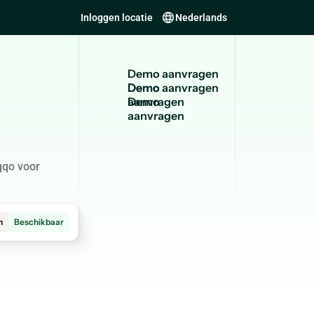
Inloggen locatie
Nederlands
D
e
m
o
a
a
n
v
r
a
g
e
n
Demo
aanvragen
qqo voor
m
Beschikbaar