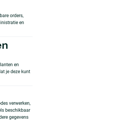
bare orders,
nistratie en
en
lanten en
at je deze kunt
odes verwerken,
els beschikbaar
ndere gegevens