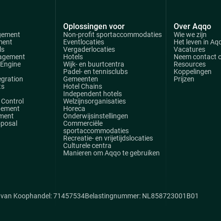
Oplossingen voor
Over Aqqo
gement
Non-profit sportaccommodaties
Wie we zijn
ment
Eventlocaties
Het leven in Aq
ls
Vergaderlocaties
Vacatures
agement
Hotels
Neem contact 
 Engine
Wijk- en buurtcentra
Resources
Padel- en tennisclubs
Koppelingen
egration
Gemeenten
Prijzen
ts
Hotel Chains
Independent hotels
Control
Welzijnsorganisaties
gement
Horeca
ment
Onderwijsinstellingen
oposal
Commerciële
sportaccommodaties
Recreatie- en vrijetijdslocaties
Culturele centra
Manieren om Aqqo te gebruiken
van Koophandel: 71457534
Belastingnummer: NL858723001B01