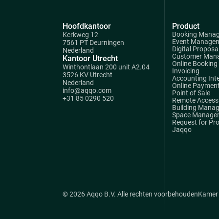
Hoofdkantoor
Product
Booking Mana
Kerkweg 12
Event Manage
7561 PT Deurningen
Digital Proposa
Nederland
Customer Man
Kantoor Utrecht
Online Booking
Winthontlaan 200 unit A2.04
Invoicing
3526 KV Utrecht
Accounting Int
Nederland
Online Paymen
info@aqqo.com
Point of Sale
+31 85 0290 520
Remote Access 
Building Mana
Space Manage
Request for Pr
Jaqqo
© 2026 Aqqo B.V. Alle rechten voorbehouden
Kamer 