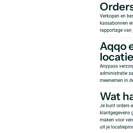
Orders
Verkopen en bes
kassabonnen en
rapportage van j
Aqqo e
locati
Anypass verzorg
administratie s
meenemen in de 
Wat ha
Je kunt orders
klantgegevens g
maken voor ver
uit je locatiepro