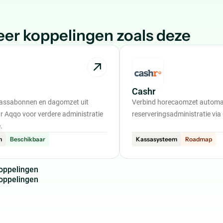
er koppelingen zoals deze
Cashr
kassabonnen en dagomzet uit
Verbind horecaomzet automat
 Aqqo voor verdere administratie
reserveringsadministratie via
.
m
Beschikbaar
Kassasysteem
Roadmap
o
p
p
e
l
i
n
g
e
n