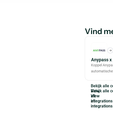
Vind m
Anypass x
Koppel Anypa
automatische
B
e
k
i
j
k
a
l
l
e
c
View
all
integrations