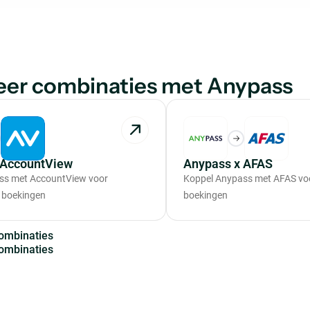
eer combinaties met Anypass
 AccountView
Anypass x AFAS
ss met AccountView voor
Koppel Anypass met AFAS vo
 boekingen
boekingen
o
m
b
i
n
a
t
i
e
s