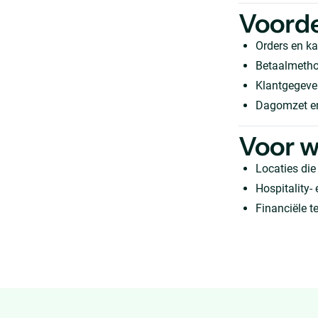
Voord
Orders en k
Betaalmetho
Klantgegeven
Dagomzet en
Voor w
Locaties die
Hospitality-
Financiële t