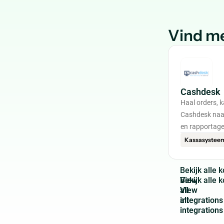
Vind me
Cashdesk
Haal orders, 
Cashdesk naar
en rapportage
Kassasystee
B
e
k
i
j
k
a
l
l
e
k
View
all
integrations