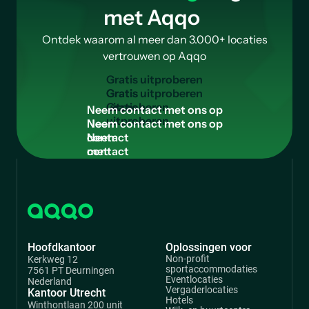
met Aqqo
Ontdek waarom al meer dan 3.000+ locaties
vertrouwen op Aqqo
G
r
a
t
i
s
u
i
t
p
r
o
b
e
r
e
n
Gratis
uitproberen
N
e
e
m
c
o
n
t
a
c
t
m
e
t
o
n
s
o
p
Neem
contact
met
ons
op
Hoofdkantoor
Oplossingen voor
Non-profit
Kerkweg 12
sportaccommodaties
7561 PT Deurningen
Eventlocaties
Nederland
Vergaderlocaties
Kantoor Utrecht
Hotels
Winthontlaan 200 unit