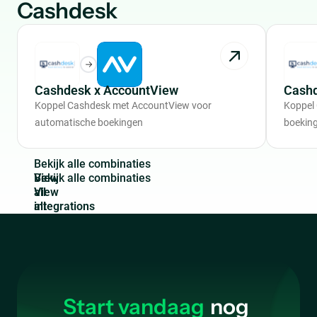
Cashdesk
Cashdesk x AccountView
Cashd
Koppel Cashdesk met AccountView voor
Koppel
automatische boekingen
boekin
B
e
k
i
j
k
a
l
l
e
c
o
m
b
i
n
a
t
i
e
s
View
all
integrations
Start vandaag
nog