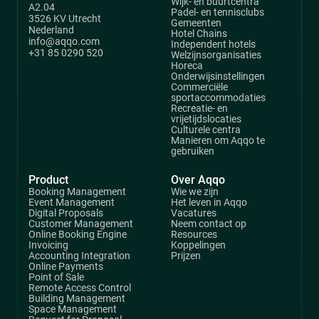
Wijk- en buurtcentra
A2.04
Padel- en tennisclubs
3526 KV Utrecht
Gemeenten
Nederland
Hotel Chains
info@aqqo.com
Independent hotels
+31 85 0290 520
Welzijnsorganisaties
Horeca
Onderwijsinstellingen
Commerciële
sportaccommodaties
Recreatie- en
vrijetijdslocaties
Culturele centra
Manieren om Aqqo te
gebruiken
Product
Over Aqqo
Booking Management
Wie we zijn
Event Management
Het leven in Aqqo
Digital Proposals
Vacatures
Customer Management
Neem contact op
Online Booking Engine
Resources
Invoicing
Koppelingen
Accounting Integration
Prijzen
Online Payments
Point of Sale
Remote Access Control
Building Management
Space Management