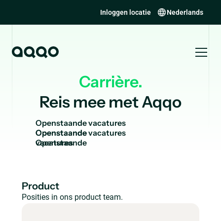
Inloggen locatie
Nederlands
Carrière.
Reis mee met Aqqo
O
p
e
n
s
t
a
a
n
d
e
v
a
c
a
t
u
r
e
s
Openstaande
vacatures
Product
Posities in ons product team.