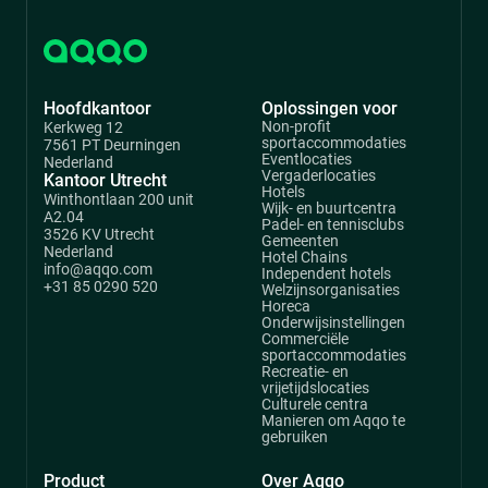
op
Hoofdkantoor
Oplossingen voor
Non-profit
Kerkweg 12
sportaccommodaties
7561 PT Deurningen
Eventlocaties
Nederland
Vergaderlocaties
Kantoor Utrecht
Hotels
Winthontlaan 200 unit
Wijk- en buurtcentra
A2.04
Padel- en tennisclubs
3526 KV Utrecht
Gemeenten
Nederland
Hotel Chains
info@aqqo.com
Independent hotels
+31 85 0290 520
Welzijnsorganisaties
Horeca
Onderwijsinstellingen
Commerciële
sportaccommodaties
Recreatie- en
vrijetijdslocaties
Culturele centra
Manieren om Aqqo te
gebruiken
Product
Over Aqqo