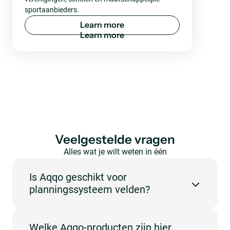
sportaanbieders.
L
e
a
r
n
m
o
r
e
Veelgestelde vragen
Alles wat je wilt weten in één
oogopslag.
Is Aqqo geschikt voor
planningssysteem velden?
Ja. Aqqo is ontwikkeld voor locaties die reserveringen,
Welke Aqqo-producten zijn hier
beschikbaarheid, gebruikers en administratie centraal