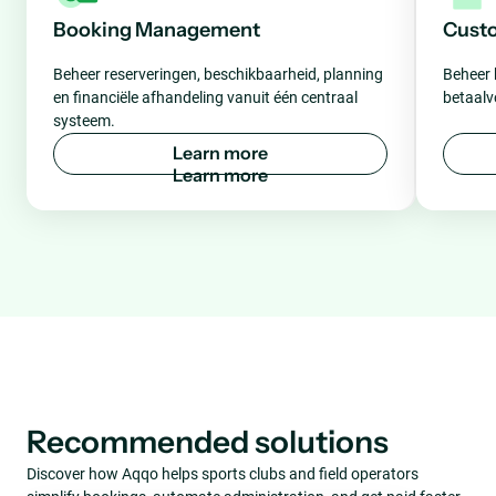
Booking Management
Cust
Beheer reserveringen, beschikbaarheid, planning
Beheer 
en financiële afhandeling vanuit één centraal
betaalv
systeem.
L
e
a
r
n
m
o
r
e
Recommended solutions
Discover how Aqqo helps sports clubs and field operators