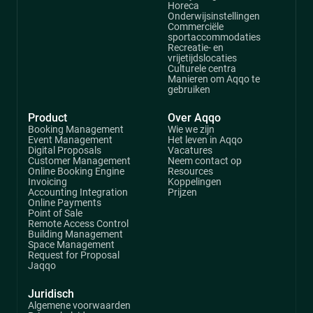
Horeca
Onderwijsinstellingen
Commerciële
sportaccommodaties
Recreatie- en
vrijetijdslocaties
Culturele centra
Manieren om Aqqo te
gebruiken
Product
Over Aqqo
Booking Management
Wie we zijn
Event Management
Het leven in Aqqo
Digital Proposals
Vacatures
Customer Management
Neem contact op
Online Booking Engine
Resources
Invoicing
Koppelingen
Accounting Integration
Prijzen
Online Payments
Point of Sale
Remote Access Control
Building Management
Space Management
Request for Proposal
Jaqqo
Juridisch
Algemene voorwaarden