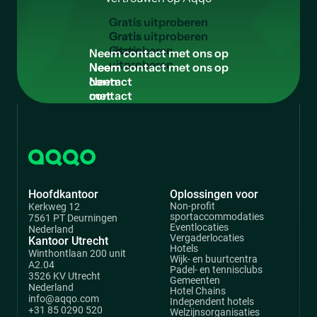
G
r
a
t
i
s
u
i
t
p
r
o
b
e
r
e
n
Gratis
uitproberen
N
e
e
m
c
o
n
t
a
c
t
m
e
t
o
n
s
o
p
Neem
contact
met
ons
op
Hoofdkantoor
Oplossingen voor
Non-profit
Kerkweg 12
sportaccommodaties
7561 PT Deurningen
Eventlocaties
Nederland
Vergaderlocaties
Kantoor Utrecht
Hotels
Winthontlaan 200 unit
Wijk- en buurtcentra
A2.04
Padel- en tennisclubs
3526 KV Utrecht
Gemeenten
Nederland
Hotel Chains
info@aqqo.com
Independent hotels
+31 85 0290 520
Welzijnsorganisaties