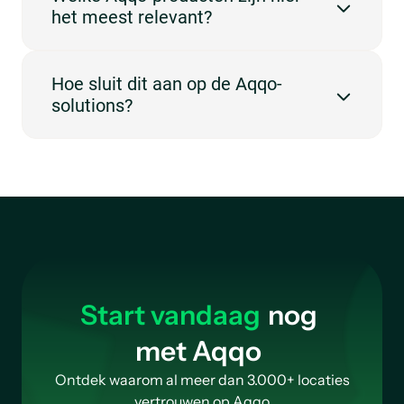
het meest relevant?
willen beheren.
De meest relevante producten zijn Booking
Hoe sluit dit aan op de Aqqo-
Management, Customer Management, Invoicing,
solutions?
Online Payments.
Deze use case past vooral bij Sportaccommodaties.
Start vandaag
nog
met Aqqo
Ontdek waarom al meer dan 3.000+ locaties
vertrouwen op Aqqo