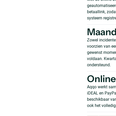
geautomatiseerd
betaallink, zod
systeem registr
Maandf
Zowel incidente
voorzien van ee
gewenst moment,
voldaan. Kwart
ondersteund.
Onlin
Aqqo werkt sam
iDEAL en PayPal
beschikbaar va
ook het volledig