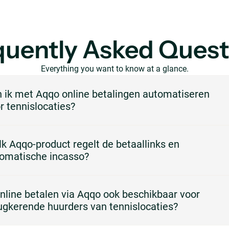
quently Asked Quest
Everything you want to know at a glance.
 ik met Aqqo online betalingen automatiseren
r tennislocaties?
absoluut. Aqqo automatiseert het volledige betalingsproces voor
k Aqqo-product regelt de betaallinks en
islocaties: facturen worden automatisch aangemaakt en verstuurd met e
omatische incasso?
llink, zodat huurders direct online kunnen betalen via iDEAL of PayPal. 
betaling binnenkomt, markeert Aqqo de factuur automatisch als voldaan.
product Online Payments verzorgt de betalingsverwerking via betaalprovi
online betalen via Aqqo ook beschikbaar voor
iSafepay. Samen met Invoicing (automatisch facturen aanmaken voor
ugkerende huurders van tennislocaties?
islocaties), Booking Management en Customer Management dekt dit het
edige verhuurproces.