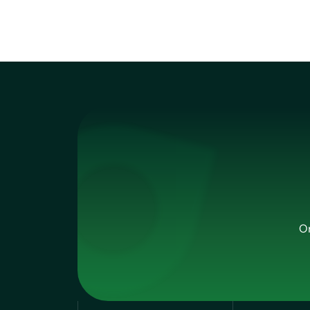
Ja, 
van 
past
On