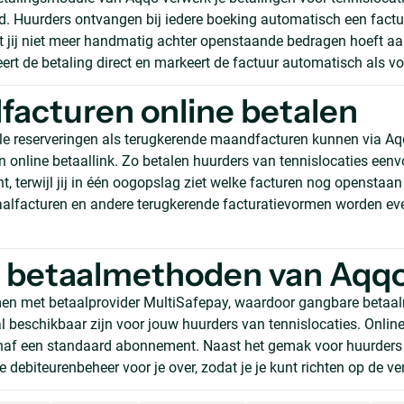
. Huurders ontvangen bij iedere boeking automatisch een fact
at jij niet meer handmatig achter openstaande bedragen hoeft aa
eert de betaling direct en markeert de factuur automatisch als v
acturen online betalen
le reserveringen als terugkerende maandfacturen kunnen via A
n online betaallink. Zo betalen huurders van tennislocaties eenv
 terwijl jij in één oogopslag ziet welke facturen nog openstaan 
aalfacturen en andere terugkerende facturatievormen worden e
e betaalmethoden van Aqq
en met betaalprovider MultiSafepay, waardoor gangbare betaa
 beschikbaar zijn voor jouw huurders van tennislocaties. Online
naf een standaard abonnement. Naast het gemak voor huurder
e debiteurenbeheer voor je over, zodat je je kunt richten op de ve