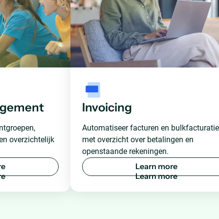
agement
Invoicing
ntgroepen,
Automatiseer facturen en bulkfacturatie
n overzichtelijk
met overzicht over betalingen en
openstaande rekeningen.
r
e
L
e
a
r
n
m
o
r
e