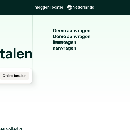
Inloggen locatie
Nederlands
D
e
m
o
a
a
n
v
r
a
g
e
n
Demo
aanvragen
talen
Online betalen
es volledig