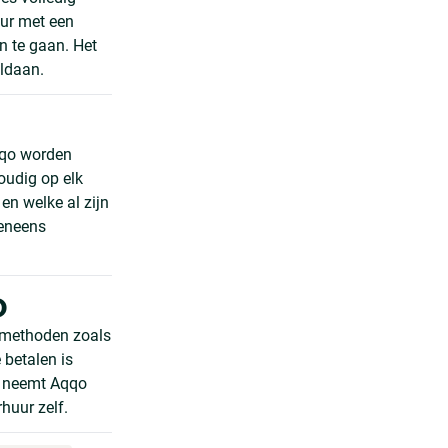
uur met een
n te gaan. Het
oldaan.
qqo worden
oudig op elk
en welke al zijn
veneens
o
lmethoden zoals
 betalen is
s neemt Aqqo
rhuur zelf.