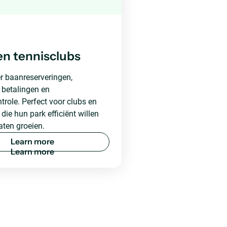
en tennisclubs
r baanreserveringen,
 betalingen en
role. Perfect voor clubs en
die hun park efficiënt willen
aten groeien.
L
e
a
r
n
m
o
r
e