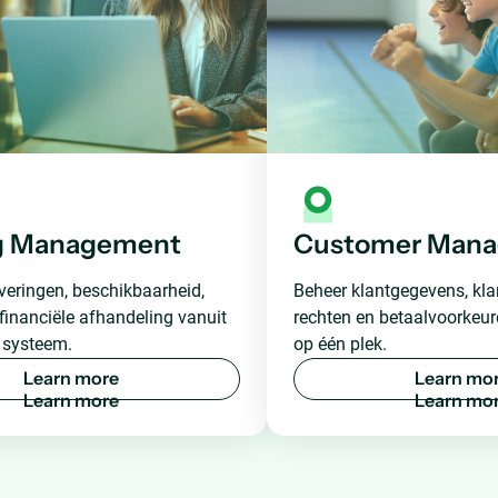
g Management
Customer Man
veringen, beschikbaarheid,
Beheer klantgegevens, kla
financiële afhandeling vanuit
rechten en betaalvoorkeure
 systeem.
op één plek.
L
e
a
r
n
m
o
r
e
L
e
a
r
n
m
o