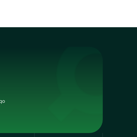
rs
 case
qo