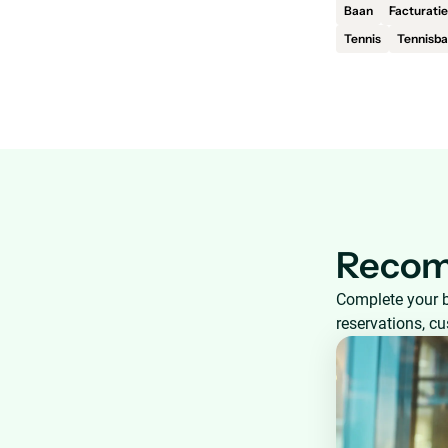
Baan
Facturati
Tennis
Tennisb
Recom
Complete your 
reservations, c