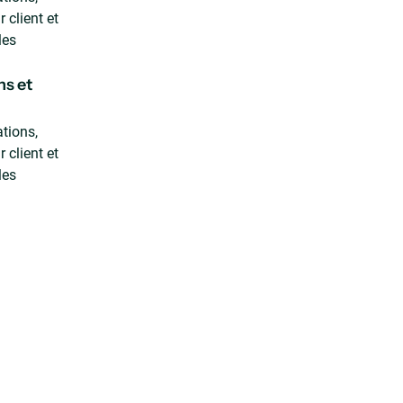
 client et
les
ns et
tions,
 client et
les