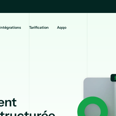
Intégrations
Tarification
Aqqo
ent
 structurée