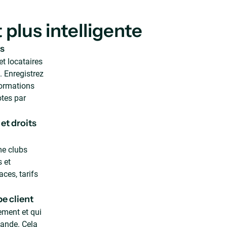
 plus intelligente
ts
et locataires
 Enregistrez
formations
otes par
et droits
me clubs
s et
ces, tarifs
pe client
ement et qui
ande. Cela