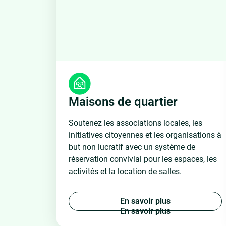
Maisons de quartier
Soutenez les associations locales, les
initiatives citoyennes et les organisations à
but non lucratif avec un système de
réservation convivial pour les espaces, les
activités et la location de salles.
E
n
s
a
v
o
i
r
p
l
u
s