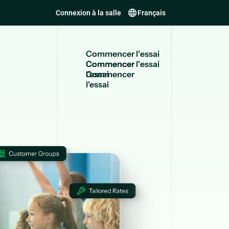
Connexion à la salle
Français
C
o
m
m
e
n
c
e
r
l
'
e
s
s
a
i
Commencer
l'essai