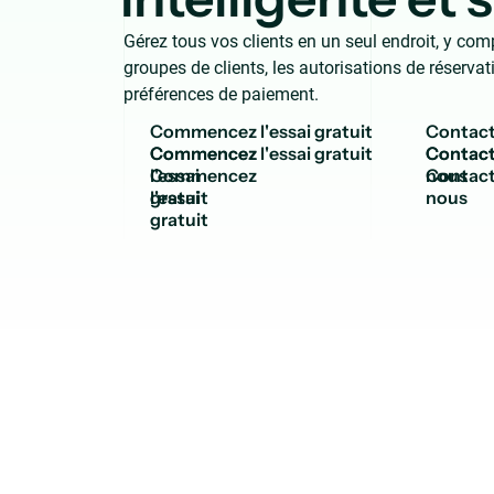
Gérez tous vos clients en un seul endroit, y comp
groupes de clients, les autorisations de réservati
préférences de paiement.
C
o
m
m
e
n
c
e
z
l
'
e
s
s
a
i
g
r
a
t
u
i
t
C
o
n
t
a
c
Commencez
Contact
l'essai
nous
gratuit