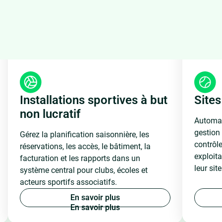
Installations sportives à but
Sites
non lucratif
Automati
gestion
Gérez la planification saisonnière, les
contrôle
réservations, les accès, le bâtiment, la
exploit
facturation et les rapports dans un
leur sit
système central pour clubs, écoles et
acteurs sportifs associatifs.
E
n
s
a
v
o
i
r
p
l
u
s