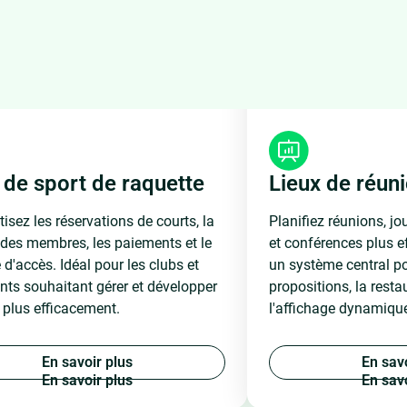
 de sport de raquette
Lieux de réun
sez les réservations de courts, la
Planifiez réunions, j
 des membres, les paiements et le
et conférences plus e
 d'accès. Idéal pour les clubs et
un système central po
ants souhaitant gérer et développer
propositions, la restau
e plus efficacement.
l'affichage dynamique 
E
n
s
a
v
o
i
r
p
l
u
s
E
n
s
a
v