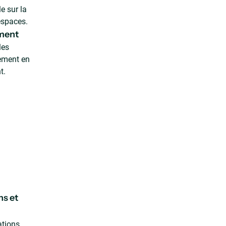
e sur la
 espaces.
ement
les
tement en
t.
ns et
tions,