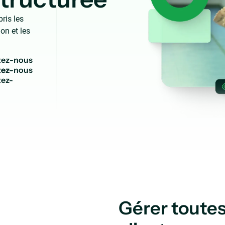
ris les
on et les
t
e
z
-
n
o
u
s
ez-
Gérer toute