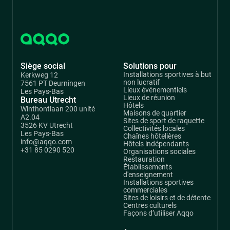
commercial
Siège social
Solutions pour
Installations sportives à but
Kerkweg 12
non lucratif
7561 PT Deurningen
Lieux événementiels
Les Pays-Bas
Lieux de réunion
Bureau Utrecht
Hôtels
Winthontlaan 200 unité
Maisons de quartier
A2.04
Sites de sport de raquette
3526 KV Utrecht
Collectivités locales
Les Pays-Bas
Chaînes hôtelières
info@aqqo.com
Hôtels indépendants
+31 85 0290 520
Organisations sociales
Restauration
Établissements
d'enseignement
Installations sportives
commerciales
Sites de loisirs et de détente
Centres culturels
Façons d’utiliser Aqqo