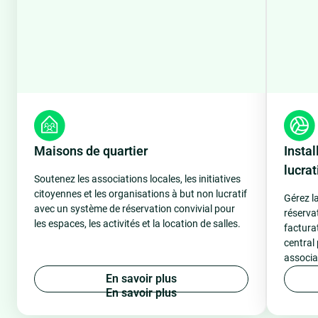
Maisons de quartier
Instal
lucrat
Soutenez les associations locales, les initiatives
citoyennes et les organisations à but non lucratif
Gérez la
avec un système de réservation convivial pour
réservat
les espaces, les activités et la location de salles.
factura
central 
associat
E
n
s
a
v
o
i
r
p
l
u
s