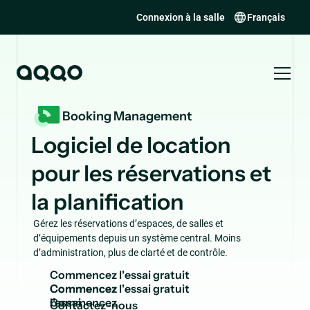
Connexion à la salle
Français
Booking Management
Logiciel de location
pour les réservations et
la planification
Gérez les réservations d’espaces, de salles et
d’équipements depuis un système central. Moins
d’administration, plus de clarté et de contrôle.
C
o
m
m
e
n
c
e
z
l
'
e
s
s
a
i
g
r
a
t
u
i
t
Commencez
l'essai
C
o
n
t
a
c
t
e
z
-
n
o
u
s