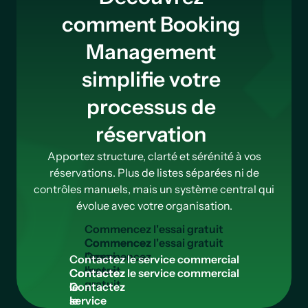
comment Booking
Management
simplifie votre
processus de
réservation
Apportez structure, clarté et sérénité à vos
réservations. Plus de listes séparées ni de
contrôles manuels, mais un système central qui
évolue avec votre organisation.
C
o
m
m
e
n
c
e
z
l
'
e
s
s
a
i
g
r
a
t
u
i
t
Commencez
l'essai
C
o
n
t
a
c
t
e
z
l
e
s
e
r
v
i
c
e
c
o
m
m
e
r
c
i
a
l
gratuit
Contactez
le
service