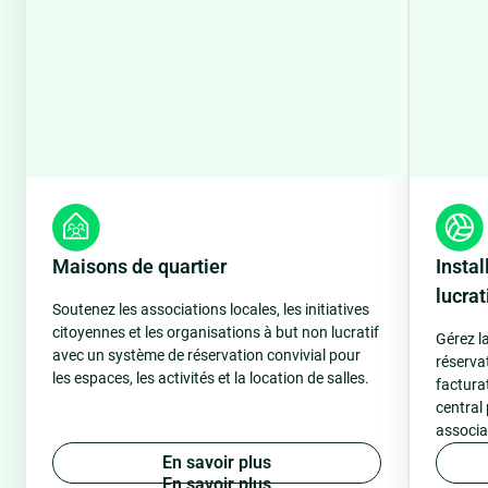
Maisons de quartier
Instal
lucrat
Soutenez les associations locales, les initiatives
citoyennes et les organisations à but non lucratif
Gérez la
avec un système de réservation convivial pour
réservat
les espaces, les activités et la location de salles.
factura
central 
associat
E
n
s
a
v
o
i
r
p
l
u
s