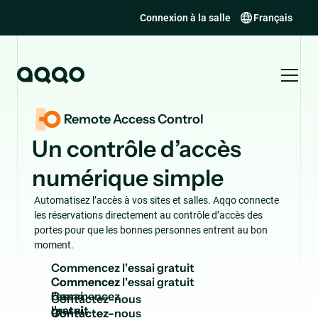
Connexion à la salle
Français
Remote Access Control
Un contrôle d’accès
numérique simple
Automatisez l’accès à vos sites et salles. Aqqo connecte
les réservations directement au contrôle d’accès des
portes pour que les bonnes personnes entrent au bon
moment.
C
o
m
m
e
n
c
e
z
l
'
e
s
s
a
i
g
r
a
t
u
i
t
Commencez
l'essai
C
o
n
t
a
c
t
e
z
-
n
o
u
s
gratuit
Contactez-