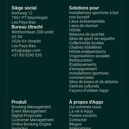
Siège social
Solutions pour
Installations sportives à but
Kerkweg 12
non lucratif
7561 PT Deurningen
Lieux événementiels
Les Pays-Bas
Lieux de réunion
Bureau Utrecht
Hôtels
Winthontlaan 200 unité
Maisons de quartier
A2.04
Sites de sport de raquette
3526 KV Utrecht
Collectivités locales
Les Pays-Bas
Chaînes hôtelières
info@aqqo.com
Hôtels indépendants
+31 85 0290 520
Organisations sociales
Restauration
Établissements
d'enseignement
Installations sportives
commerciales
Sites de loisirs et de détente
Centres culturels
Façons d’utiliser Aqqo
Produit
À propos d'Aqqo
Booking Management
Qui sommes nous
Event Management
La vie à Aqqo
Digital Proposals
Postes vacants
Customer Management
Contacter
Online Booking Engine
Blogue
Invoicing
Intégrations