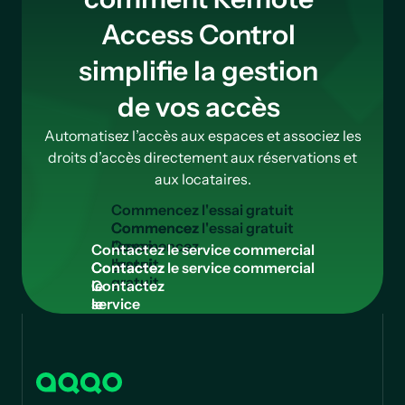
Access Control
simplifie la gestion
de vos accès
Automatisez l’accès aux espaces et associez les
droits d’accès directement aux réservations et
aux locataires.
C
o
m
m
e
n
c
e
z
l
'
e
s
s
a
i
g
r
a
t
u
i
t
Commencez
l'essai
C
o
n
t
a
c
t
e
z
l
e
s
e
r
v
i
c
e
c
o
m
m
e
r
c
i
a
l
gratuit
Contactez
le
service
commercial