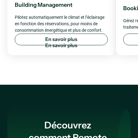
Building Management
Book
Pilotez automatiquement le climat et l’éclairage
Gérez ré
en fonction des réservations, pour moins de
traitem
consommation énergétique et plus de confort.
E
n
s
a
v
o
i
r
p
l
u
s
Découvrez
comment Remote