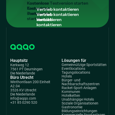
Kostenlose
Testversion
V
e
r
t
r
i
e
b
k
o
n
t
a
k
t
i
e
r
e
n
starten
Vertrieb
kontaktieren
Hauptsitz
Lösungen für
Gemeinnützige Sportstätten
Kerkweg 12
Eventlocations
7561 PT Deurningen
Tagungslocations
Die Niederlande
Hotels
Büro Utrecht
Bürger- und
Winthontlaan 200 Einheit
Nachbarschaftszentren
A2.04
Racket-Sport-Anlagen
3526 KV Utrecht
Kommunen
Die Niederlande
Hotelketten
info@aqqo.com
Unabhängige Hotels
+31 85 0290 520
Soziale Organisationen
Gastronomie
Bildungseinrichtungen
Kommerzielle Sportanlagen