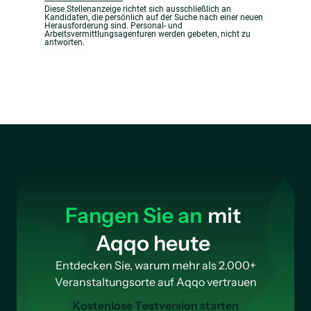
Diese Stellenanzeige richtet sich ausschließlich an
Kandidaten, die persönlich auf der Suche nach einer neuen
Herausforderung sind. Personal- und
Arbeitsvermittlungsagenturen werden gebeten, nicht zu
antworten.
Fangen Sie an
mit
Aqqo heute
Entdecken Sie, warum mehr als 2.000+
Veranstaltungsorte auf Aqqo vertrauen
K
o
s
t
e
n
l
o
s
e
T
e
s
t
v
e
r
s
i
o
n
s
t
a
r
t
e
n