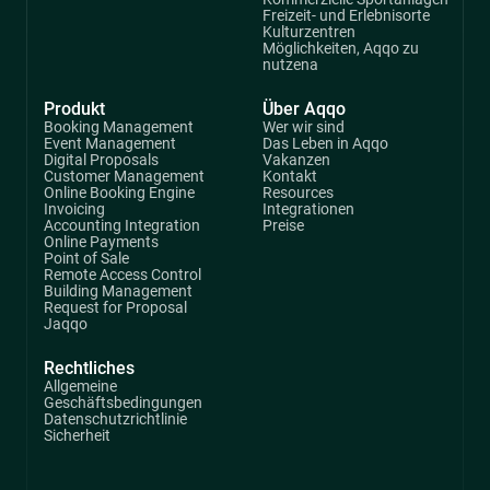
Freizeit- und Erlebnisorte
Kulturzentren
Möglichkeiten, Aqqo zu
nutzena
Produkt
Über Aqqo
Booking Management
Wer wir sind
Event Management
Das Leben in Aqqo
Digital Proposals
Vakanzen
Customer Management
Kontakt
Online Booking Engine
Resources
Invoicing
Integrationen
Accounting Integration
Preise
Online Payments
Point of Sale
Remote Access Control
Building Management
Request for Proposal
Jaqqo
Rechtliches
Allgemeine
Geschäftsbedingungen
Datenschutzrichtlinie
Sicherheit