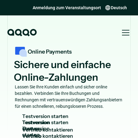
Anmeldung zum Veranstaltungsort
Deutsch
Online Payments
Sichere und einfache
Online-Zahlungen
Lassen Sie Ihre Kunden einfach und sicher online
bezahlen. Verbinden Sie Ihre Buchungen und
Rechnungen mit vertrauenswürdigen Zahlungsanbietern
für einen schnelleren, reibungsloseren Prozess.
T
e
s
t
v
e
r
s
i
o
n
s
t
a
r
t
e
n
Testversion
starten
V
e
r
t
r
i
e
b
k
o
n
t
a
k
t
i
e
r
e
n
Vertrieb