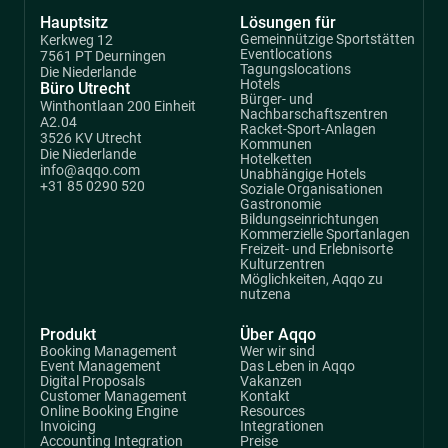
Hauptsitz
Lösungen für
Gemeinnützige Sportstätten
Kerkweg 12
Eventlocations
7561 PT Deurningen
Tagungslocations
Die Niederlande
Hotels
Büro Utrecht
Bürger- und
Winthontlaan 200 Einheit
Nachbarschaftszentren
A2.04
Racket-Sport-Anlagen
3526 KV Utrecht
Kommunen
Die Niederlande
Hotelketten
info@aqqo.com
Unabhängige Hotels
+31 85 0290 520
Soziale Organisationen
Gastronomie
Bildungseinrichtungen
Kommerzielle Sportanlagen
Freizeit- und Erlebnisorte
Kulturzentren
Möglichkeiten, Aqqo zu
nutzena
Produkt
Über Aqqo
Booking Management
Wer wir sind
Event Management
Das Leben in Aqqo
Digital Proposals
Vakanzen
Customer Management
Kontakt
Online Booking Engine
Resources
Invoicing
Integrationen
Accounting Integration
Preise