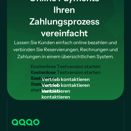
Ihren
Zahlungsprozess
vereinfacht
Lassen Sie Kunden einfach online bezahlen und
verbinden Sie Reservierungen, Rechnungen und
Zahlungen in einem übersichtlichen System.
K
o
s
t
e
n
l
o
s
e
T
e
s
t
v
e
r
s
i
o
n
s
t
a
r
t
e
n
Kostenlose
Testversion
V
e
r
t
r
i
e
b
k
o
n
t
a
k
t
i
e
r
e
n
starten
Vertrieb
kontaktieren