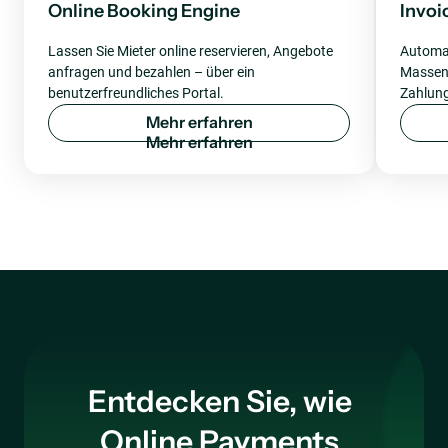
Online Booking Engine
Invoi
Lassen Sie Mieter online reservieren, Angebote
Automat
anfragen und bezahlen – über ein
Massenr
benutzerfreundliches Portal.
Zahlung
M
e
h
r
e
r
f
a
h
r
e
n
Entdecken Sie, wie
Online Payments