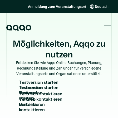
Anmeldung zum Veranstaltungsort
Deutsch
Möglichkeiten, Aqqo zu
nutzen
Entdecken Sie, wie Aqqo Online-Buchungen, Planung,
Rechnungsstellung und Zahlungen für verschiedene
Veranstaltungsorte und Organisationen unterstützt.
T
e
s
t
v
e
r
s
i
o
n
s
t
a
r
t
e
n
Testversion
starten
V
e
r
t
r
i
e
b
k
o
n
t
a
k
t
i
e
r
e
n
Vertrieb
kontaktieren