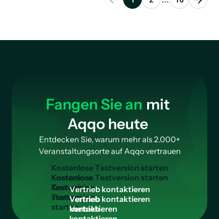
Fangen Sie an
mit
Aqqo heute
Entdecken Sie, warum mehr als 2.000+
Veranstaltungsorte auf Aqqo vertrauen
K
o
s
t
e
n
l
o
s
e
T
e
s
t
v
e
r
s
i
o
n
s
t
a
r
t
e
n
Kostenlose
Testversion
V
e
r
t
r
i
e
b
k
o
n
t
a
k
t
i
e
r
e
n
starten
Vertrieb
kontaktieren