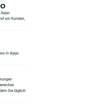
qo
n Aqqo
rund um Kunden,
ess in Aqqo.
erungen
Bereichen
dem Sie täglich