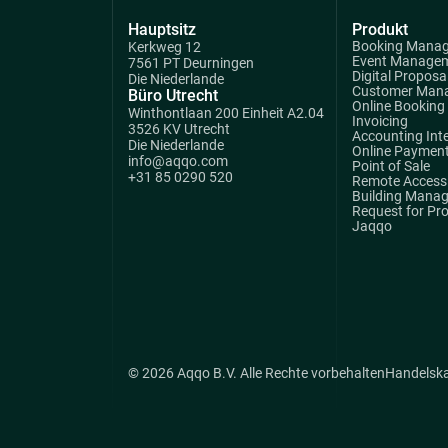
Hauptsitz
Produkt
Booking Mana
Kerkweg 12
Event Manage
7561 PT Deurningen
Digital Proposa
Die Niederlande
Customer Man
Büro Utrecht
Online Booking
Winthontlaan 200 Einheit A2.04
Invoicing
3526 KV Utrecht
Accounting Int
Die Niederlande
Online Paymen
info@aqqo.com
Point of Sale
+31 85 0290 520
Remote Access 
Building Mana
Request for Pr
Jaqqo
© 2026 Aqqo B.V. Alle Rechte vorbehalten
Handelsk