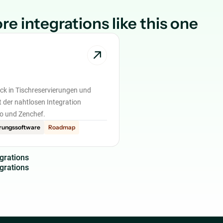
re integrations like this one
ick in Tischreservierungen und
t der nahtlosen Integration
o und Zenchef.
erungssoftware
Roadmap
g
r
a
t
i
o
n
s