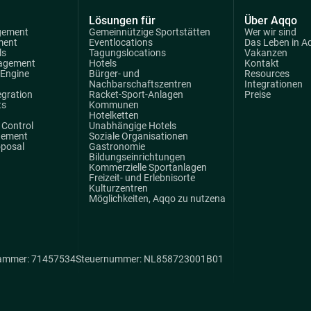
Lösungen für
Über Aqqo
gement
Gemeinnützige Sportstätten
Wer wir sind
ment
Eventlocations
Das Leben in A
ls
Tagungslocations
Vakanzen
agement
Hotels
Kontakt
 Engine
Bürger- und
Resources
Nachbarschaftszentren
Integrationen
egration
Racket-Sport-Anlagen
Preise
ts
Kommunen
Hotelketten
Control
Unabhängige Hotels
gement
Soziale Organisationen
oposal
Gastronomie
Bildungseinrichtungen
Kommerzielle Sportanlagen
Freizeit- und Erlebnisorte
Kulturzentren
Möglichkeiten, Aqqo zu nutzena
ammer: 71457534
Steuernummer: NL858723001B01