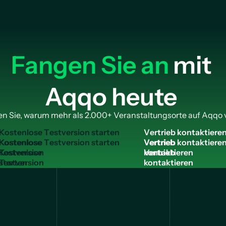
Fangen Sie an
mit
Aqqo heute
n Sie, warum mehr als 2.000+ Veranstaltungsorte auf Aqqo 
K
o
s
t
e
n
l
o
s
e
T
e
s
t
v
e
r
s
i
o
n
s
t
a
r
t
e
n
V
e
r
t
r
i
e
b
k
o
n
t
a
k
t
i
e
r
e
Kostenlose
Vertrieb
Testversion
kontaktieren
starten