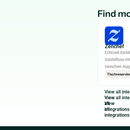
Find mo
Zenchef
Echtzeit-Einbl
Gästefluss mi
zwischen Aqq
Tischreservi
V
i
e
w
a
l
l
i
n
t
e
View
all
integrations