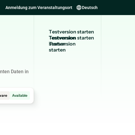
Anmeldung zum Veranstaltungsort
Deutsch
T
e
s
t
v
e
r
s
i
o
n
s
t
a
r
t
e
n
Testversion
starten
nten Daten in
ware
Available