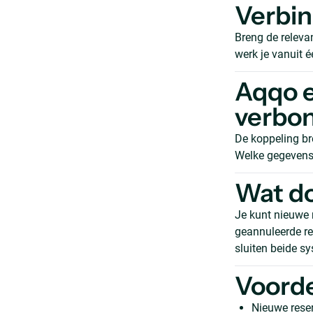
Verbi
Breng de releva
werk je vanuit 
Aqqo e
verbo
De koppeling br
Welke gegevens 
Wat do
Je kunt nieuwe 
geannuleerde re
sluiten beide s
Voord
Nieuwe rese