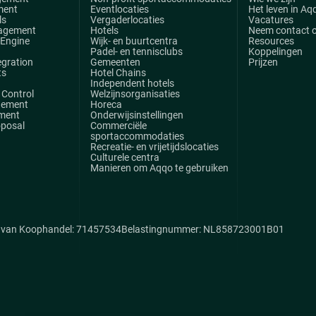
ment
Eventlocaties
Het leven in Aq
ls
Vergaderlocaties
Vacatures
agement
Hotels
Neem contact 
 Engine
Wijk- en buurtcentra
Resources
Padel- en tennisclubs
Koppelingen
egration
Gemeenten
Prijzen
ts
Hotel Chains
Independent hotels
Control
Welzijnsorganisaties
gement
Horeca
ment
Onderwijsinstellingen
oposal
Commerciële
sportaccommodaties
Recreatie- en vrijetijdslocaties
Culturele centra
Manieren om Aqqo te gebruiken
van Koophandel: 71457534
Belastingnummer: NL858723001B01