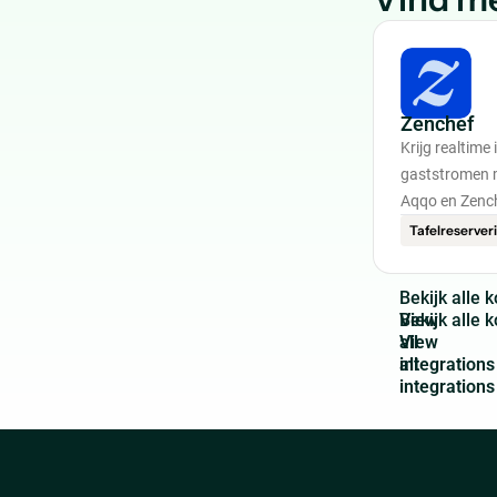
Zenchef
Krijg realtime 
gaststromen m
Aqqo en Zenc
Tafelreserver
B
e
k
i
j
k
a
l
l
e
k
View
all
integrations