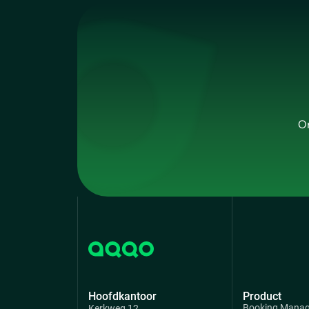
On
Hoofdkantoor
Product
Booking Mana
Kerkweg 12