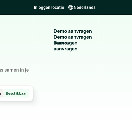
Inloggen locatie
Nederlands
D
e
m
o
a
a
n
v
r
a
g
e
n
Demo
aanvragen
s samen in je
e
Beschikbaar