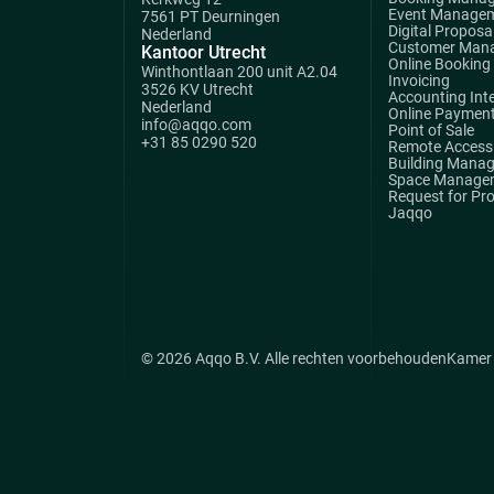
Event Manage
7561 PT Deurningen
Digital Proposa
Nederland
Customer Man
Kantoor Utrecht
Online Booking
Winthontlaan 200 unit A2.04
Invoicing
3526 KV Utrecht
Accounting Int
Nederland
Online Paymen
info@aqqo.com
Point of Sale
+31 85 0290 520
Remote Access 
Building Mana
Space Manage
Request for Pr
Jaqqo
© 2026 Aqqo B.V. Alle rechten voorbehouden
Kamer 