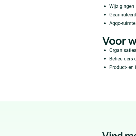
Wijzigingen 
Geannuleerde
Aqqo-ruimte
Voor w
Organisaties
Beheerders d
Product- en 
Vind me