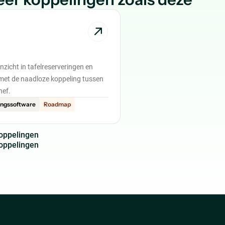
inzicht in tafelreserveringen en
et de naadloze koppeling tussen
hef.
ingssoftware
Roadmap
o
p
p
e
l
i
n
g
e
n