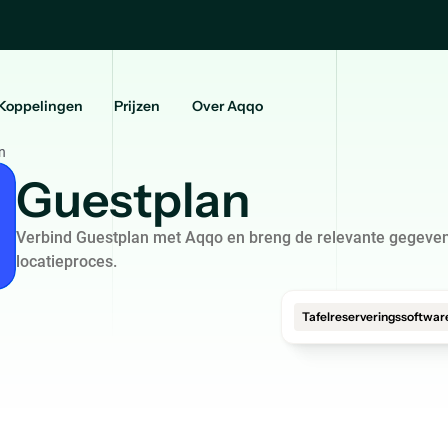
Koppelingen
Prijzen
Over Aqqo
n
Guestplan
Verbind Guestplan met Aqqo en breng de relevante gegeven
locatieproces.
Tafelreserveringssoftwar