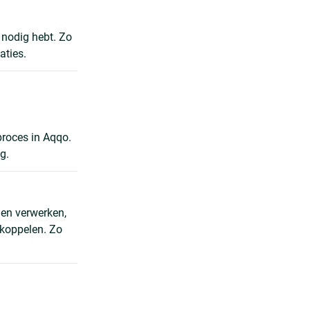
 nodig hebt. Zo
aties.
proces in Aqqo.
g.
gen verwerken,
 koppelen. Zo