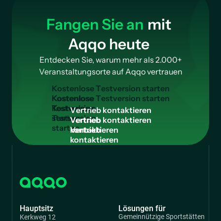
Fangen Sie an
mit
Aqqo heute
Entdecken Sie, warum mehr als 2.000+
Veranstaltungsorte auf Aqqo vertrauen
K
o
s
t
e
n
l
o
s
e
T
e
s
t
v
e
r
s
i
o
n
s
t
a
r
t
e
n
Kostenlose
Testversion
V
e
r
t
r
i
e
b
k
o
n
t
a
k
t
i
e
r
e
n
starten
Vertrieb
kontaktieren
Hauptsitz
Lösungen für
Gemeinnützige Sportstätten
Kerkweg 12