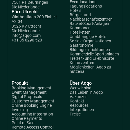
Eventlocations
7561 PT Deurningen
Tagungslocations
Die Niederlande
Hotels
Büro Utrecht
Bürger- und
Winthontlaan 200 Einheit
Nachbarschaftszentren
A2.04
Racket-Sport-Anlagen
3526 KV Utrecht
Kommunen
Die Niederlande
Hotelketten
info@aqqo.com
Unabhängige Hotels
+31 85 0290 520
Soziale Organisationen
Gastronomie
Bildungseinrichtungen
Kommerzielle Sportanlagen
Freizeit- und Erlebnisorte
Kulturzentren
Möglichkeiten, Aqqo zu
nutzena
Produkt
Über Aqqo
Booking Management
Wer wir sind
Event Management
Das Leben in Aqqo
Digital Proposals
Vakanzen
Customer Management
Kontakt
Online Booking Engine
Resources
Invoicing
Integrationen
Accounting Integration
Preise
Online Payments
Point of Sale
Remote Access Control