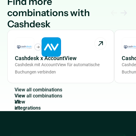
Find more
combinations with
Cashdesk
Cashdesk x AccountView
Cashd
Cashdesk mit AccountView für automatische
Cashde
Buchungen verbinden
Buchun
V
i
e
w
a
l
l
c
o
m
b
i
n
a
t
i
o
n
s
View
all
integrations