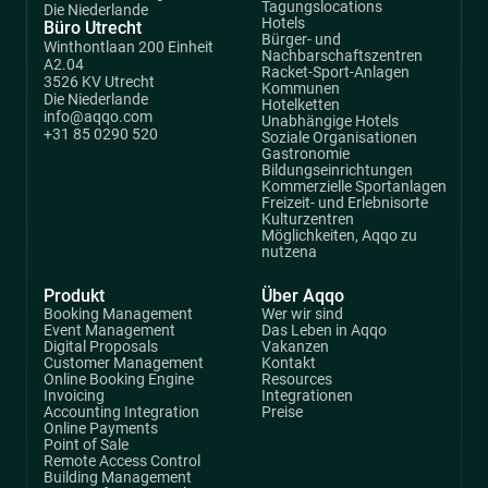
Tagungslocations
Die Niederlande
Hotels
Büro Utrecht
Bürger- und
Winthontlaan 200 Einheit
Nachbarschaftszentren
A2.04
Racket-Sport-Anlagen
3526 KV Utrecht
Kommunen
Die Niederlande
Hotelketten
info@aqqo.com
Unabhängige Hotels
+31 85 0290 520
Soziale Organisationen
Gastronomie
Bildungseinrichtungen
Kommerzielle Sportanlagen
Freizeit- und Erlebnisorte
Kulturzentren
Möglichkeiten, Aqqo zu
nutzena
Produkt
Über Aqqo
Booking Management
Wer wir sind
Event Management
Das Leben in Aqqo
Digital Proposals
Vakanzen
Customer Management
Kontakt
Online Booking Engine
Resources
Invoicing
Integrationen
Accounting Integration
Preise
Online Payments
Point of Sale
Remote Access Control
Building Management