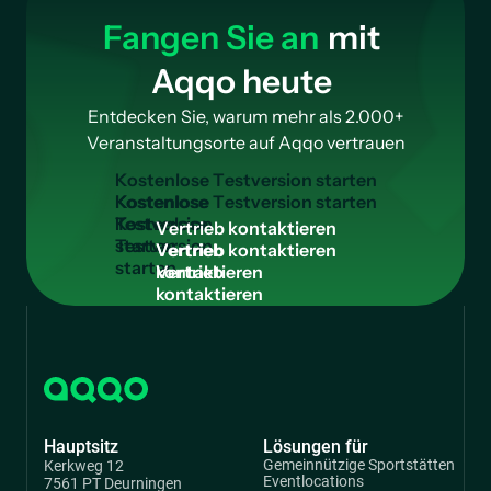
Fangen Sie an
mit
Aqqo heute
Entdecken Sie, warum mehr als 2.000+
Veranstaltungsorte auf Aqqo vertrauen
K
o
s
t
e
n
l
o
s
e
T
e
s
t
v
e
r
s
i
o
n
s
t
a
r
t
e
n
Kostenlose
Testversion
V
e
r
t
r
i
e
b
k
o
n
t
a
k
t
i
e
r
e
n
starten
Vertrieb
kontaktieren
Hauptsitz
Lösungen für
Gemeinnützige Sportstätten
Kerkweg 12
Eventlocations
7561 PT Deurningen