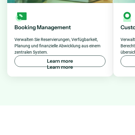
Booking Management
Cust
Verwalten Sie Reservierungen, Verfügbarkeit,
Verwalt
Planung und finanzielle Abwicklung aus einem
Berech
zentralen System.
übersic
L
e
a
r
n
m
o
r
e