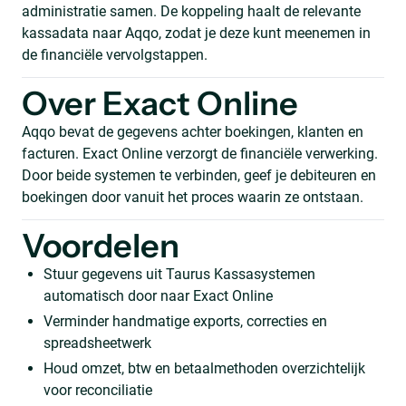
administratie samen. De koppeling haalt de relevante
kassadata naar Aqqo, zodat je deze kunt meenemen in
de financiële vervolgstappen.
Over Exact Online
Aqqo bevat de gegevens achter boekingen, klanten en
facturen. Exact Online verzorgt de financiële verwerking.
Door beide systemen te verbinden, geef je debiteuren en
boekingen door vanuit het proces waarin ze ontstaan.
Voordelen
Stuur gegevens uit Taurus Kassasystemen
automatisch door naar Exact Online
Verminder handmatige exports, correcties en
spreadsheetwerk
Houd omzet, btw en betaalmethoden overzichtelijk
voor reconciliatie