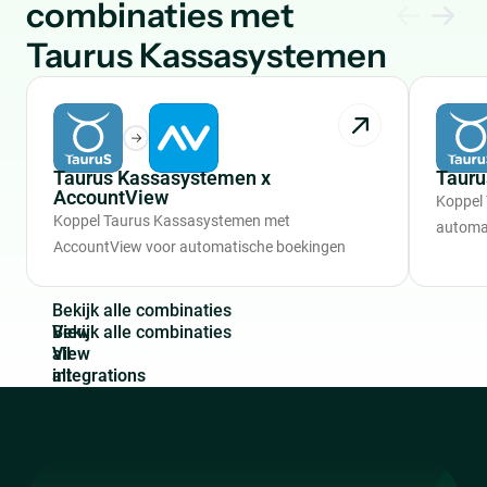
combinaties met
Taurus Kassasystemen
Taurus Kassasystemen x
Tauru
AccountView
Koppel
Koppel Taurus Kassasystemen met
automa
AccountView voor automatische boekingen
B
e
k
i
j
k
a
l
l
e
c
o
m
b
i
n
a
t
i
e
s
View
all
integrations