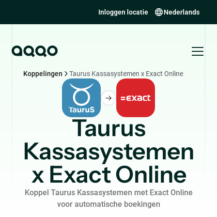
Inloggen locatie
Nederlands
Koppelingen
Taurus Kassasystemen x Exact Online
Taurus
Kassasystemen
x Exact Online
Koppel Taurus Kassasystemen met Exact Online
voor automatische boekingen