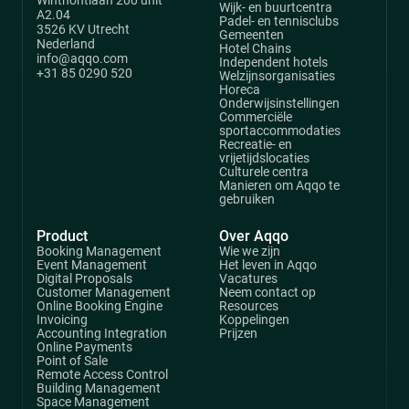
Winthontlaan 200 unit
Wijk- en buurtcentra
A2.04
Padel- en tennisclubs
3526 KV Utrecht
Gemeenten
Nederland
Hotel Chains
info@aqqo.com
Independent hotels
+31 85 0290 520
Welzijnsorganisaties
Horeca
Onderwijsinstellingen
Commerciële
sportaccommodaties
Recreatie- en
vrijetijdslocaties
Culturele centra
Manieren om Aqqo te
gebruiken
Product
Over Aqqo
Booking Management
Wie we zijn
Event Management
Het leven in Aqqo
Digital Proposals
Vacatures
Customer Management
Neem contact op
Online Booking Engine
Resources
Invoicing
Koppelingen
Accounting Integration
Prijzen
Online Payments
Point of Sale
Remote Access Control
Building Management
Space Management