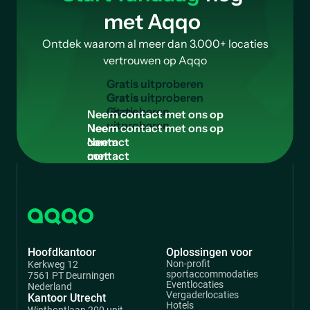
met Aqqo
Ontdek waarom al meer dan 3.000+ locaties
vertrouwen op Aqqo
G
r
a
t
i
s
u
i
t
p
r
o
b
e
r
e
n
Gratis
uitproberen
N
e
e
m
c
o
n
t
a
c
t
m
e
t
o
n
s
o
p
Neem
contact
met
ons
op
Hoofdkantoor
Oplossingen voor
Non-profit
Kerkweg 12
sportaccommodaties
7561 PT Deurningen
Eventlocaties
Nederland
Vergaderlocaties
Kantoor Utrecht
Hotels