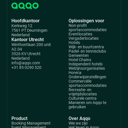
Hoofdkantoor
Oplossingen voor
Non-profit
Kerkweg 12
sportaccommodaties
7561 PT Deurningen
Eventlocaties
Nederland
Vergaderlocaties
Kantoor Utrecht
Hotels
Winthontlaan 200 unit
Wijk- en buurtcentra
A2.04
Padel- en tennisclubs
3526 KV Utrecht
Gemeenten
Nederland
Hotel Chains
info@aqqo.com
Independent hotels
+31 85 0290 520
Welzijnsorganisaties
Horeca
Onderwijsinstellingen
Commerciële
sportaccommodaties
Recreatie- en
vrijetijdslocaties
Culturele centra
Manieren om Aqqo te
gebruiken
Product
Over Aqqo
Booking Management
Wie we zijn
Event Management
Het leven in Aqqo