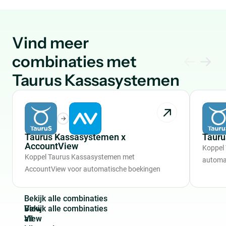
Vind meer
combinaties met
Taurus Kassasystemen
Taurus Kassasystemen x
Tauru
AccountView
Koppel
Koppel Taurus Kassasystemen met
automa
AccountView voor automatische boekingen
B
e
k
i
j
k
a
l
l
e
c
o
m
b
i
n
a
t
i
e
s
View
all