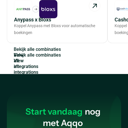
Anypass x Bloxs
Cashd
Koppel Anypass met Bloxs voor automatische
Koppel
boekingen
boekin
B
e
k
i
j
k
a
l
l
e
c
o
m
b
i
n
a
t
i
e
s
View
all
integrations
Start vandaag
nog
met Aqqo