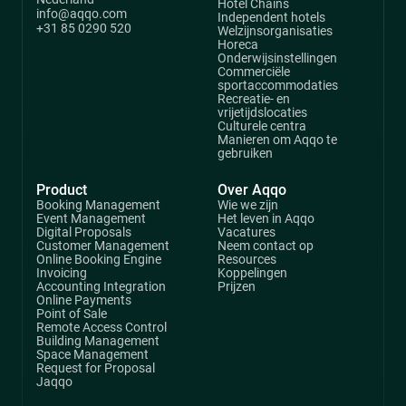
Hotel Chains
info@aqqo.com
Independent hotels
+31 85 0290 520
Welzijnsorganisaties
Horeca
Onderwijsinstellingen
Commerciële
sportaccommodaties
Recreatie- en
vrijetijdslocaties
Culturele centra
Manieren om Aqqo te
gebruiken
Product
Over Aqqo
Booking Management
Wie we zijn
Event Management
Het leven in Aqqo
Digital Proposals
Vacatures
Customer Management
Neem contact op
Online Booking Engine
Resources
Invoicing
Koppelingen
Accounting Integration
Prijzen
Online Payments
Point of Sale
Remote Access Control
Building Management
Space Management
Request for Proposal
Jaqqo