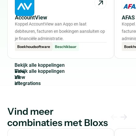
AccountView
AFAS
Koppel AccountView aan Aqqo en laat
Koppel 
debiteuren, facturen en boekingen aansluiten op
facture
je financiële administratie.
adminis
Boekhoudsoftware
Beschikbaar
Boekh
B
e
k
i
j
k
a
l
l
e
k
o
p
p
e
l
i
n
g
e
n
View
all
integrations
Vind meer
combinaties met Bloxs