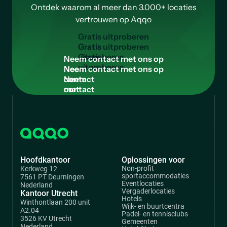
Ontdek waarom al meer dan 3.000+ locaties
vertrouwen op Aqqo
G
r
a
t
i
s
u
i
t
p
r
o
b
e
r
e
n
Gratis
uitproberen
N
e
e
m
c
o
n
t
a
c
t
m
e
t
o
n
s
o
p
Neem
contact
met
ons
op
Hoofdkantoor
Oplossingen voor
Non-profit
Kerkweg 12
sportaccommodaties
7561 PT Deurningen
Eventlocaties
Nederland
Vergaderlocaties
Kantoor Utrecht
Hotels
Winthontlaan 200 unit
Wijk- en buurtcentra
A2.04
Padel- en tennisclubs
3526 KV Utrecht
Gemeenten
Nederland