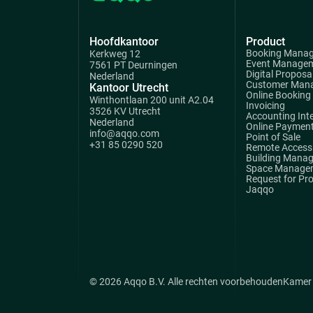
Hoofdkantoor
Product
Booking Mana
Kerkweg 12
Event Manage
7561 PT Deurningen
Digital Proposa
Nederland
Customer Man
Kantoor Utrecht
Online Booking
Winthontlaan 200 unit A2.04
Invoicing
3526 KV Utrecht
Accounting Int
Nederland
Online Paymen
info@aqqo.com
Point of Sale
+31 85 0290 520
Remote Access 
Building Mana
Space Manage
Request for Pr
Jaqqo
© 2026 Aqqo B.V. Alle rechten voorbehouden
Kamer 