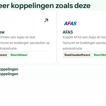
er koppelingen zoals deze
ew
AFAS
ntView aan Aqqo en laat
Koppel AFAS aan Aqqo en laat
acturen en boekingen aansluiten op
facturen en boekingen aanslui
dministratie.
administratie.
tware
Beschikbaar
Boekhoudsoftware
Beschik
o
p
p
e
l
i
n
g
e
n