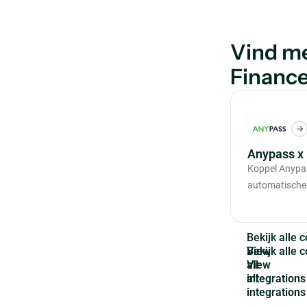
Vind m
Financ
Anypass x
Koppel Anypa
automatische
B
e
k
i
j
k
a
l
l
e
c
View
all
integrations