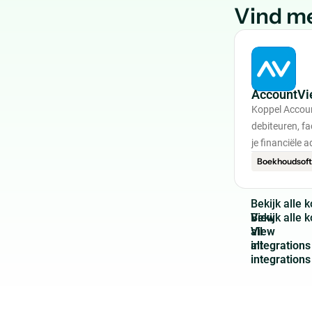
Vind me
AccountVi
Koppel Accou
debiteuren, f
je financiële a
Boekhoudsof
B
e
k
i
j
k
a
l
l
e
k
View
all
integrations