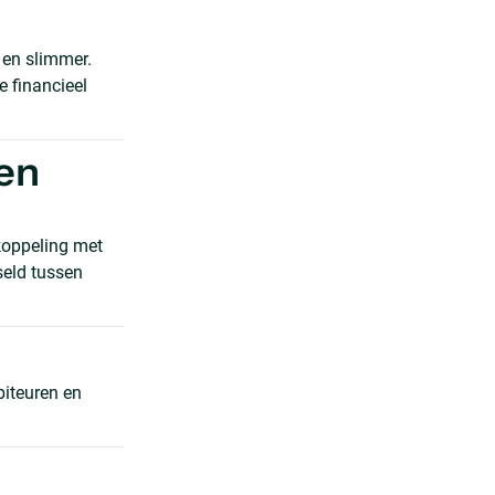
 en slimmer.
e financieel
 en
koppeling met
seld tussen
biteuren en