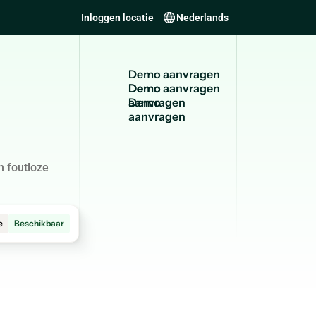
Inloggen locatie
Nederlands
D
e
m
o
a
a
n
v
r
a
g
e
n
Demo
aanvragen
n foutloze
e
Beschikbaar