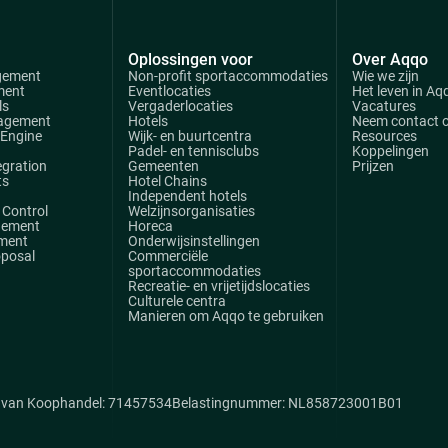
Oplossingen voor
Over Aqqo
gement
Non-profit sportaccommodaties
Wie we zijn
ment
Eventlocaties
Het leven in Aq
ls
Vergaderlocaties
Vacatures
agement
Hotels
Neem contact 
 Engine
Wijk- en buurtcentra
Resources
Padel- en tennisclubs
Koppelingen
egration
Gemeenten
Prijzen
ts
Hotel Chains
Independent hotels
Control
Welzijnsorganisaties
gement
Horeca
ment
Onderwijsinstellingen
oposal
Commerciële
sportaccommodaties
Recreatie- en vrijetijdslocaties
Culturele centra
Manieren om Aqqo te gebruiken
van Koophandel: 71457534
Belastingnummer: NL858723001B01