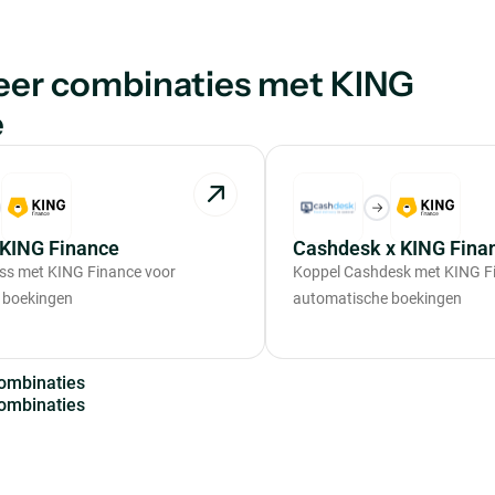
eer combinaties met KING
e
 KING Finance
Cashdesk x KING Fina
ss met KING Finance voor
Koppel Cashdesk met KING F
 boekingen
automatische boekingen
o
m
b
i
n
a
t
i
e
s