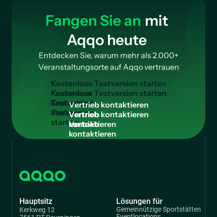
Fangen Sie an
mit
Aqqo heute
Entdecken Sie, warum mehr als 2.000+
Veranstaltungsorte auf Aqqo vertrauen
K
o
s
t
e
n
l
o
s
e
T
e
s
t
v
e
r
s
i
o
n
s
t
a
r
t
e
n
Kostenlose
Testversion
V
e
r
t
r
i
e
b
k
o
n
t
a
k
t
i
e
r
e
n
starten
Vertrieb
kontaktieren
Hauptsitz
Lösungen für
Gemeinnützige Sportstätten
Kerkweg 12
Eventlocations