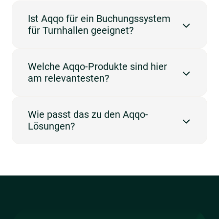
auf einen Blick.
Ist Aqqo für ein Buchungssystem
für Turnhallen geeignet?
Ja. Aqqo ist für Veranstaltungsorte entwickelt
Welche Aqqo-Produkte sind hier
worden. Der Schwerpunkt liegt auf Turnhallen und
am relevantesten?
Buchungen.
Die relevantesten Produkte sind Booking
Wie passt das zu den Aqqo-
Management, Customer Management, Invoicing und
Lösungen?
Online Payments.
Dieser Anwendungsfall passt am besten zu
Sportanlagen.