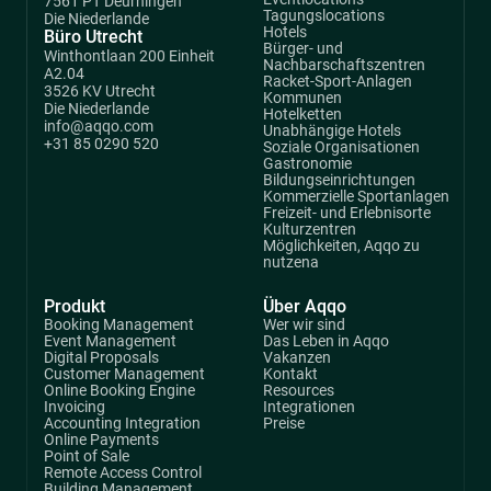
7561 PT Deurningen
Tagungslocations
Die Niederlande
Hotels
Büro Utrecht
Bürger- und
Winthontlaan 200 Einheit
Nachbarschaftszentren
A2.04
Racket-Sport-Anlagen
3526 KV Utrecht
Kommunen
Die Niederlande
Hotelketten
info@aqqo.com
Unabhängige Hotels
+31 85 0290 520
Soziale Organisationen
Gastronomie
Bildungseinrichtungen
Kommerzielle Sportanlagen
Freizeit- und Erlebnisorte
Kulturzentren
Möglichkeiten, Aqqo zu
nutzena
Produkt
Über Aqqo
Booking Management
Wer wir sind
Event Management
Das Leben in Aqqo
Digital Proposals
Vakanzen
Customer Management
Kontakt
Online Booking Engine
Resources
Invoicing
Integrationen
Accounting Integration
Preise
Online Payments
Point of Sale
Remote Access Control
Building Management