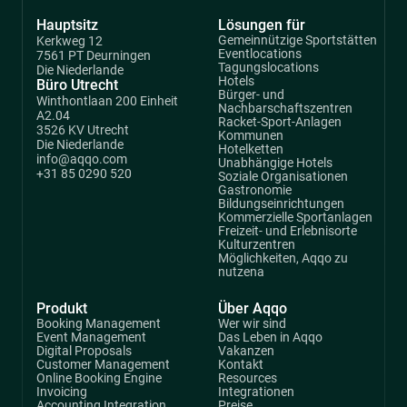
Hauptsitz
Lösungen für
Gemeinnützige Sportstätten
Kerkweg 12
Eventlocations
7561 PT Deurningen
Tagungslocations
Die Niederlande
Hotels
Büro Utrecht
Bürger- und
Winthontlaan 200 Einheit
Nachbarschaftszentren
A2.04
Racket-Sport-Anlagen
3526 KV Utrecht
Kommunen
Die Niederlande
Hotelketten
info@aqqo.com
Unabhängige Hotels
+31 85 0290 520
Soziale Organisationen
Gastronomie
Bildungseinrichtungen
Kommerzielle Sportanlagen
Freizeit- und Erlebnisorte
Kulturzentren
Möglichkeiten, Aqqo zu
nutzena
Produkt
Über Aqqo
Booking Management
Wer wir sind
Event Management
Das Leben in Aqqo
Digital Proposals
Vakanzen
Customer Management
Kontakt
Online Booking Engine
Resources
Invoicing
Integrationen
Accounting Integration
Preise