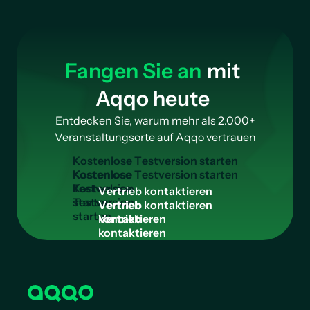
Fangen Sie an
mit
Aqqo heute
Entdecken Sie, warum mehr als 2.000+
Veranstaltungsorte auf Aqqo vertrauen
K
o
s
t
e
n
l
o
s
e
T
e
s
t
v
e
r
s
i
o
n
s
t
a
r
t
e
n
Kostenlose
Testversion
V
e
r
t
r
i
e
b
k
o
n
t
a
k
t
i
e
r
e
n
starten
Vertrieb
kontaktieren