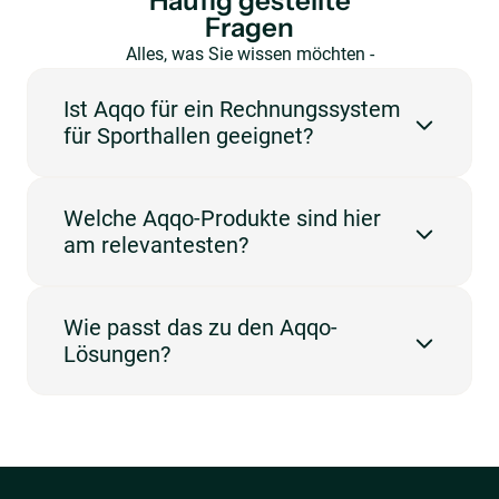
Häufig gestellte
Fragen
Alles, was Sie wissen möchten -
auf einen Blick.
Ist Aqqo für ein Rechnungssystem
für Sporthallen geeignet?
Ja. Aqqo ist für Veranstaltungsorte entwickelt
Welche Aqqo-Produkte sind hier
worden. Der Schwerpunkt liegt auf Sporthallen und
am relevantesten?
Fakturierung.
Die relevantesten Produkte sind Booking
Wie passt das zu den Aqqo-
Management, Customer Management, Invoicing und
Lösungen?
Online Payments.
Dieser Anwendungsfall passt am besten zu
Sportanlagen.