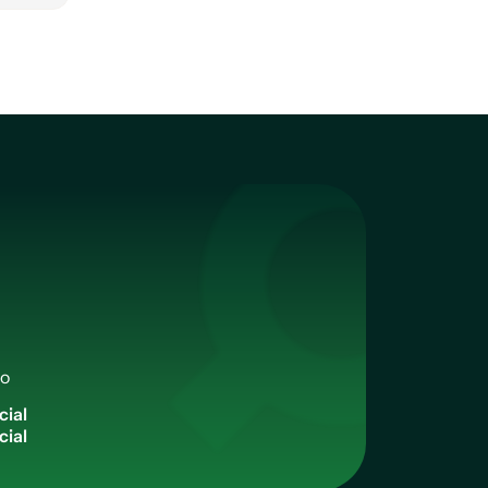
qo
c
i
a
l