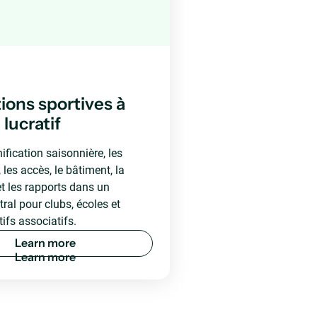
tions sportives à
lucratif
ification saisonnière, les
 les accès, le bâtiment, la
et les rapports dans un
ral pour clubs, écoles et
ifs associatifs.
L
e
a
r
n
m
o
r
e