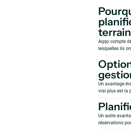
Pourqu
planifi
terrain
Aqqo compte déjà
lesquelles ils o
Option
gestio
Un avantage évid
vrai plus est la
Planif
Un autre avantag
réservations pou