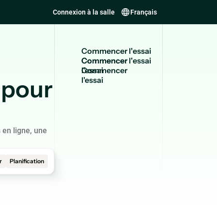
Connexion à la salle
Français
C
o
m
m
e
n
c
e
r
l
'
e
s
s
a
i
Commencer
l'essai
 pour
 en ligne, une
r
Planification