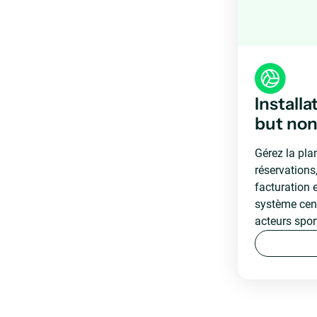
Installa
but non 
Gérez la plan
réservations,
facturation 
système cent
acteurs sport