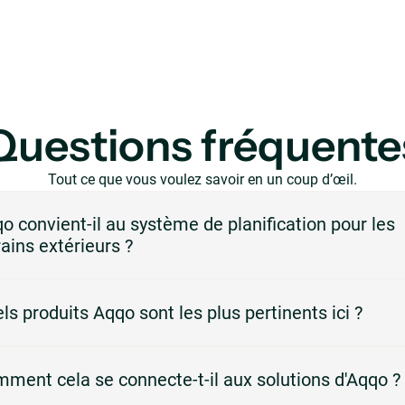
Questions fréquente
Tout ce que vous voulez savoir en un coup d’œil.
o convient-il au système de planification pour les
rains extérieurs ?
Aqqo est conçu pour les lieux qui doivent gérer les réservations, la disponib
ls produits Aqqo sont les plus pertinents ici ?
tilisateurs et l'administration sur une plateforme centrale.
produits les plus pertinents sont Booking Management, Customer
ment cela se connecte-t-il aux solutions d'Aqqo ?
gement, Invoicing et Online Payments.