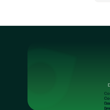
Ce ca
D
C
o
Co
l'e
gra