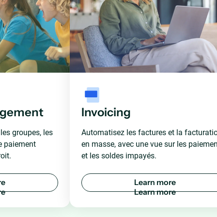
agement
Invoicing
les groupes, les
Automatisez les factures et la facturati
de paiement
en masse, avec une vue sur les paieme
oit.
et les soldes impayés.
r
e
L
e
a
r
n
m
o
r
e