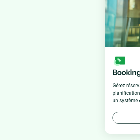
Bookin
Gérez réserva
planification
un système c