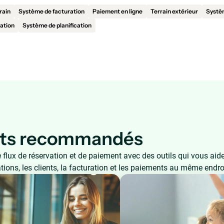
rain
Système de facturation
Paiement en ligne
Terrain extérieur
Systèm
ation
Système de planification
its recommandés
 flux de réservation et de paiement avec des outils qui vous aid
ations, les clients, la facturation et les paiements au même endro