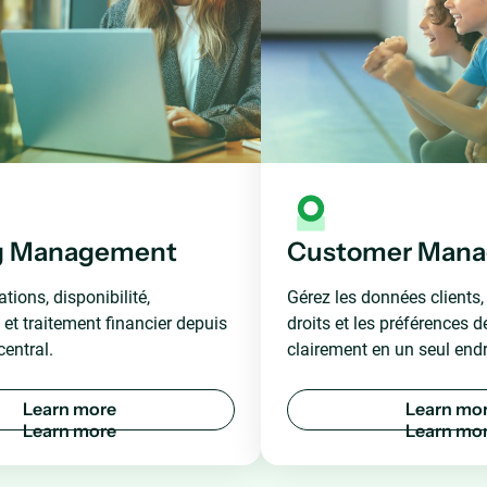
g Management
Customer Man
tions, disponibilité,
Gérez les données clients, 
 et traitement financier depuis
droits et les préférences 
entral.
clairement en un seul endr
L
e
a
r
n
m
o
r
e
L
e
a
r
n
m
o