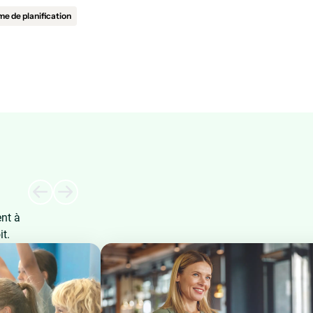
e de planification
ent à
it.