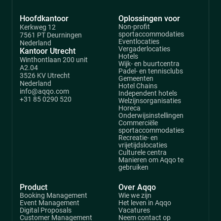
Hoofdkantoor
Oplossingen voor
Non-profit
Kerkweg 12
sportaccommodaties
7561 PT Deurningen
Eventlocaties
Nederland
Vergaderlocaties
Kantoor Utrecht
Hotels
Winthontlaan 200 unit
Wijk- en buurtcentra
A2.04
Padel- en tennisclubs
3526 KV Utrecht
Gemeenten
Nederland
Hotel Chains
info@aqqo.com
Independent hotels
+31 85 0290 520
Welzijnsorganisaties
Horeca
Onderwijsinstellingen
Commerciële
sportaccommodaties
Recreatie- en
vrijetijdslocaties
Culturele centra
Manieren om Aqqo te
gebruiken
Product
Over Aqqo
Booking Management
Wie we zijn
Event Management
Het leven in Aqqo
Digital Proposals
Vacatures
Customer Management
Neem contact op