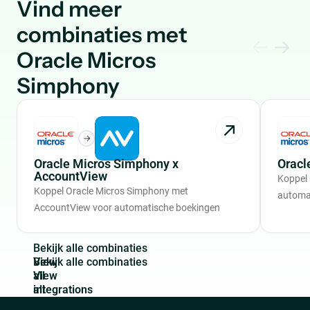
Vind meer
combinaties met
Oracle Micros
Simphony
Oracle Micros Simphony x
Oracl
AccountView
Koppel
Koppel Oracle Micros Simphony met
automa
AccountView voor automatische boekingen
B
e
k
i
j
k
a
l
l
e
c
o
m
b
i
n
a
t
i
e
s
View
all
integrations