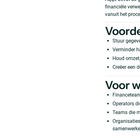
financiële verw
vanuit het proc
Voord
Stuur gegev
Verminder h
Houd omzet, 
Creëer een d
Voor w
Financeteams
Operators d
Teams die ma
Organisaties
samenwerk