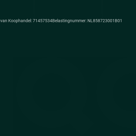
van Koophandel: 71457534
Belastingnummer: NL858723001B01