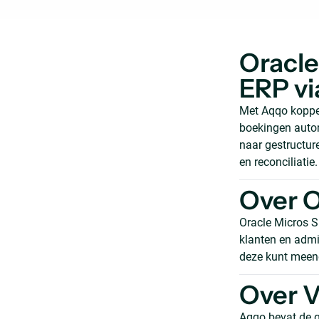
Oracle
ERP vi
Met Aqqo koppel
boekingen autom
naar gestructur
en reconciliatie
Over O
Oracle Micros S
klanten en admi
deze kunt meene
Over 
Aqqo bevat de g