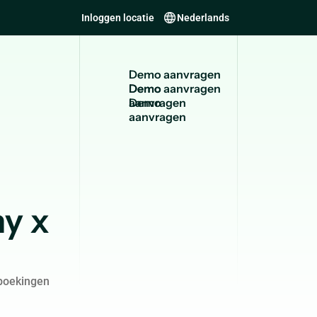
Inloggen locatie
Nederlands
D
e
m
o
a
a
n
v
r
a
g
e
n
Demo
aanvragen
y x
boekingen