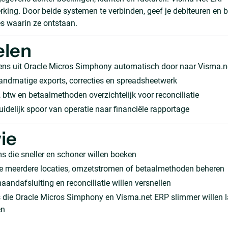
erking. Door beide systemen te verbinden, geef je debiteuren en
es waarin ze ontstaan.
elen
ens uit Oracle Micros Simphony automatisch door naar Visma.n
andmatige exports, correcties en spreadsheetwerk
btw en betaalmethoden overzichtelijk voor reconciliatie
uidelijk spoor van operatie naar financiële rapportage
ie
 die sneller en schoner willen boeken
ie meerdere locaties, omzetstromen of betaalmethoden beheren
andafsluiting en reconciliatie willen versnellen
 die Oracle Micros Simphony en Visma.net ERP slimmer willen l
en