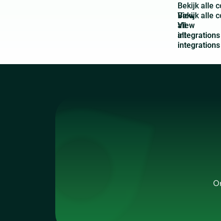
B
e
k
i
j
k
a
l
l
e
c
View
all
integrations
On