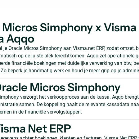
 Micros Simphony x Visma
a Aqqo
 je Oracle Micros Simphony aan Visma.net ERP, zodat omzet, b
atisch op de juiste plek terechtkomen. Aqqo zet operationele
eerde financiële boekingen met duidelijke verwerking van btw, 
. Zo beperk je handmatig werk en houd je meer grip op je adminis
racle Micros Simphony
imphony verzorgt het verkoopproces aan de kassa. Aqqo brengt 
nistratie samen. De koppeling haalt de relevante kassadata naa
men in de financiële vervolgstappen.
Visma Net ERP
egevens achter boekingen, klanten en facturen. Visma Net ERP 