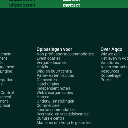
met
ons
op
Oplossingen voor
Over Aqqo
gement
Non-profit sportaccommodaties
Wie we zijn
ment
Eventlocaties
Het leven in Aq
ls
Vergaderlocaties
Vacatures
agement
Hotels
Neem contact 
 Engine
Wijk- en buurtcentra
Resources
Padel- en tennisclubs
Koppelingen
egration
Gemeenten
Prijzen
ts
Hotel Chains
Independent hotels
Control
Welzijnsorganisaties
gement
Horeca
ment
Onderwijsinstellingen
oposal
Commerciële
sportaccommodaties
Recreatie- en vrijetijdslocaties
Culturele centra
Manieren om Aqqo te gebruiken