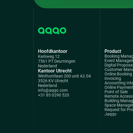
Hoofdkantoor
Product
Booking Mana
Kerkweg 12
Event Manage
7561 PT Deurningen
Digital Proposa
Nederland
Customer Man
Kantoor Utrecht
Online Booking
Winthontlaan 200 unit A2.04
Invoicing
3526 KV Utrecht
Accounting Int
Nederland
Online Paymen
info@aqqo.com
Point of Sale
+31 85 0290 520
Remote Access 
Building Mana
Space Manage
Request for Pr
Jaqqo