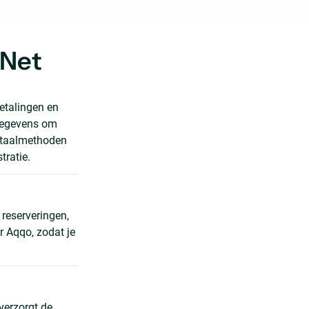
 Net
etalingen en
 gegevens om
betaalmethoden
tratie.
reserveringen,
r Aqqo, zodat je
verzorgt de