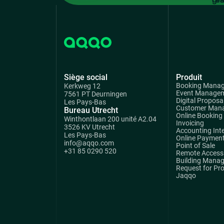
Siège social
Produit
Booking Mana
Kerkweg 12
Event Manage
7561 PT Deurningen
Digital Proposa
Les Pays-Bas
Customer Man
Bureau Utrecht
Online Booking
Winthontlaan 200 unité A2.04
Invoicing
3526 KV Utrecht
Accounting Int
Les Pays-Bas
Online Paymen
info@aqqo.com
Point of Sale
+31 85 0290 520
Remote Access 
Building Mana
Request for Pr
Jaqqo