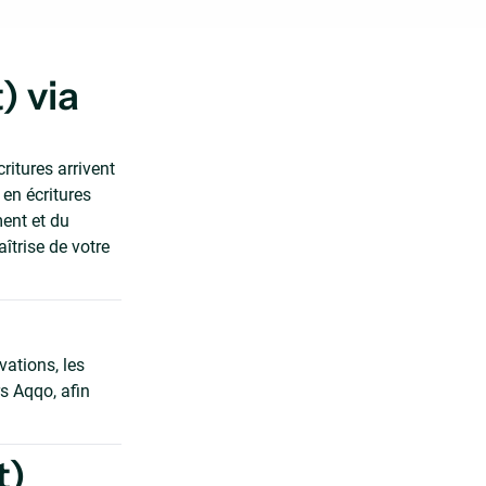
) via
itures arrivent
en écritures
ment et du
îtrise de votre
ations, les
rs Aqqo, afin
t)