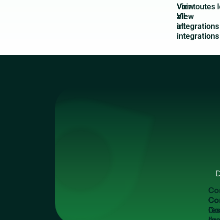
View
all
integrations
D
C
o
Co
l'e
gra