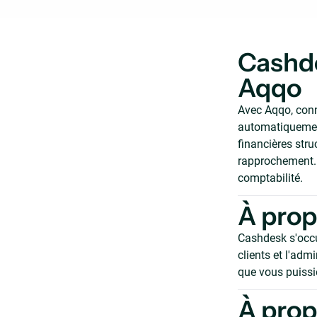
Cashde
Aqqo
Avec Aqqo, conn
automatiquement
financières str
rapprochement. 
comptabilité.
À pro
Cashdesk s'occu
clients et l'adm
que vous puissie
À prop