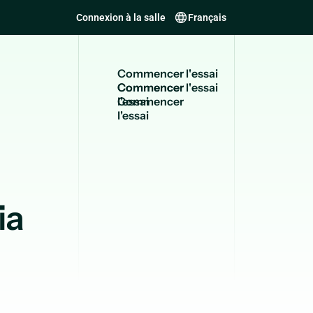
Connexion à la salle
Français
C
o
m
m
e
n
c
e
r
l
'
e
s
s
a
i
Commencer
l'essai
ia