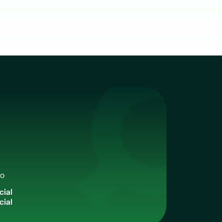
qo
c
i
a
l