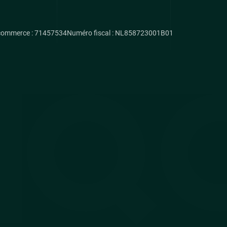
commerce : 71457534
Numéro fiscal : NL858723001B01