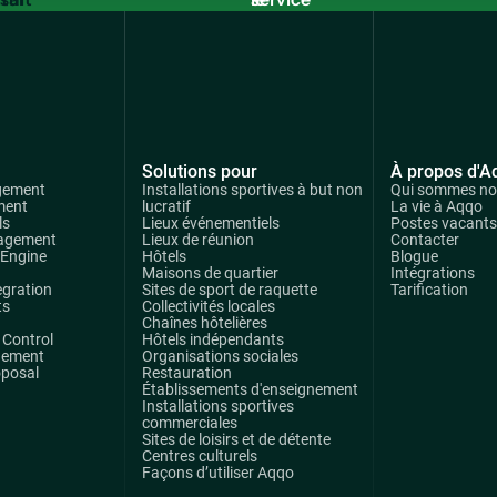
commercial
Solutions pour
À propos d'A
gement
Installations sportives à but non
Qui sommes n
ment
lucratif
La vie à Aqqo
ls
Lieux événementiels
Postes vacants
agement
Lieux de réunion
Contacter
 Engine
Hôtels
Blogue
Maisons de quartier
Intégrations
egration
Sites de sport de raquette
Tarification
ts
Collectivités locales
Chaînes hôtelières
Control
Hôtels indépendants
gement
Organisations sociales
oposal
Restauration
Établissements d'enseignement
Installations sportives
commerciales
Sites de loisirs et de détente
Centres culturels
Façons d’utiliser Aqqo