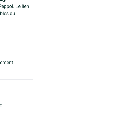
eppol. Le lien
ibles du
chement
t