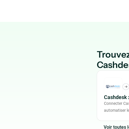
Trouvez
Cashde
Cashdesk 
Connecter Ca
automatiser le
V
o
i
r
t
o
u
t
e
s
l