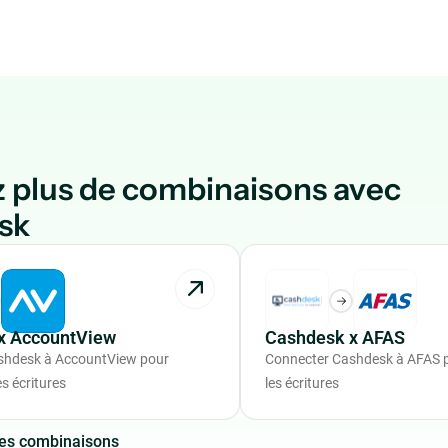
 plus de combinaisons avec
sk
x AccountView
Cashdesk x AFAS
shdesk à AccountView pour
Connecter Cashdesk à AFAS 
s écritures
les écritures
e
s
c
o
m
b
i
n
a
i
s
o
n
s