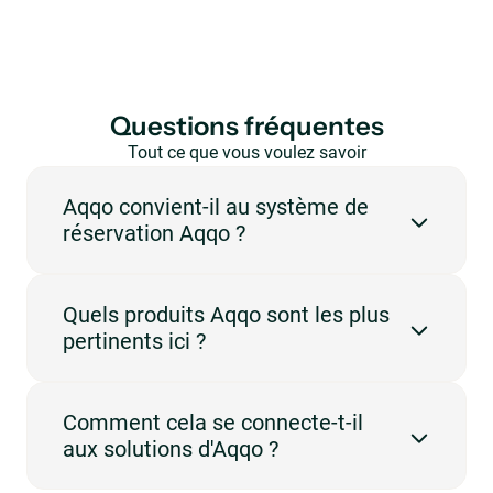
Questions fréquentes
Tout ce que vous voulez savoir
en un coup d’œil.
Aqqo convient-il au système de
réservation Aqqo ?
Oui. Aqqo est conçu pour les lieux qui doivent gérer les
Quels produits Aqqo sont les plus
réservations, la disponibilité, les utilisateurs et
pertinents ici ?
l'administration sur une plateforme centrale. Cette
page se concentre sur les salles de sport et la gestion
des réservations.
Les produits les plus pertinents sont Booking
Comment cela se connecte-t-il
Management, Event Management, Invoicing et Online
aux solutions d'Aqqo ?
Payments. Ils prennent en charge les flux de travail
décrits sur cette page.