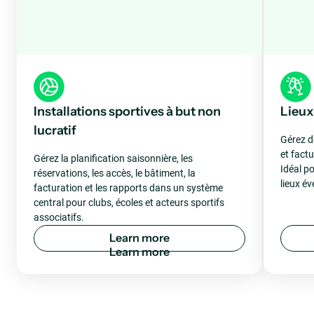
Installations sportives à but non
Lieux
lucratif
Gérez d
et fact
Gérez la planification saisonnière, les
Idéal po
réservations, les accès, le bâtiment, la
lieux é
facturation et les rapports dans un système
central pour clubs, écoles et acteurs sportifs
associatifs.
L
e
a
r
n
m
o
r
e