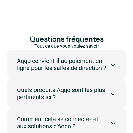
Questions fréquentes
Tout ce que vous voulez savoir
en un coup d’œil.
Aqqo convient-il au paiement en
ligne pour les salles de direction ?
Oui. Aqqo est conçu pour les lieux qui doivent gérer les
Quels produits Aqqo sont les plus
réservations, la disponibilité, les utilisateurs et
pertinents ici ?
l'administration sur une plateforme centrale. Cette
page se concentre sur les salles de direction et le
paiement en ligne.
Les produits les plus pertinents sont Booking
Comment cela se connecte-t-il
Management, Customer Management, Invoicing et
aux solutions d'Aqqo ?
Online Payments. Ils prennent en charge les flux de
travail décrits sur cette page.