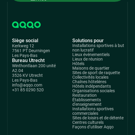
commercial
Siège social
Solutions pour
Installations sportives à but
Kerkweg 12
non lucratif
7561 PT Deurningen
Lieux événementiels
Les Pays-Bas
Lieux de réunion
Bureau Utrecht
Hôtels
Winthontlaan 200 unité
Maisons de quartier
A2.04
Sites de sport de raquette
3526 KV Utrecht
Collectivités locales
Les Pays-Bas
Chaînes hôtelières
info@aqqo.com
Hôtels indépendants
+31 85 0290 520
Organisations sociales
Restauration
Établissements
d'enseignement
Installations sportives
commerciales
Sites de loisirs et de détente
Centres culturels
Façons d’utiliser Aqqo