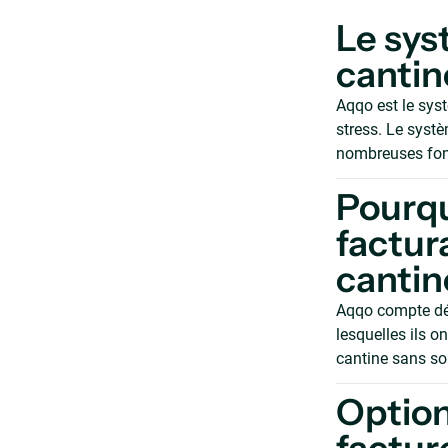
Le sys
cantin
Aqqo est le sys
stress. Le systè
nombreuses fonc
Pourqu
factur
cantin
Aqqo compte déjà
lesquelles ils o
cantine sans so
Option