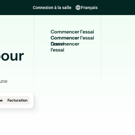
Connexion à la salle
Français
C
o
m
m
e
n
c
e
r
l
'
e
s
s
a
i
Commencer
l'essai
pour
 une
ne
Facturation