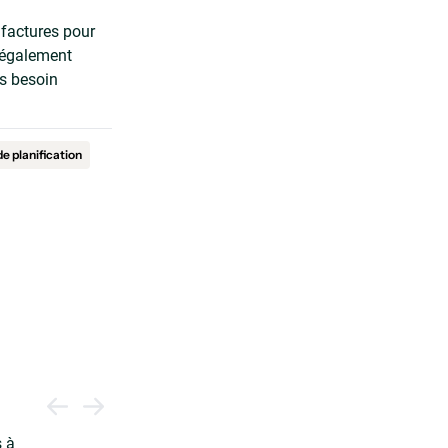
 factures pour
 légalement
s besoin
e planification
s à