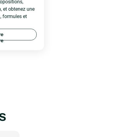
opositions,
n, et obtenez une
 formules et
r
e
s