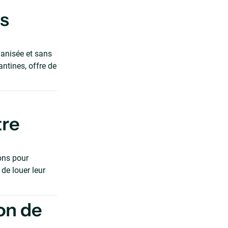
es
ganisée et sans
ntines, offre de
tre
ons pour
 de louer leur
on de