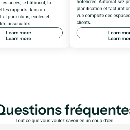
hôtelières. Automatisez pr
 les accès, le bâtiment, la
planification et facturatio
et les rapports dans un
vue complète des espaces,
ral pour clubs, écoles et
clients.
ifs associatifs.
L
e
a
r
n
m
o
r
e
L
e
a
r
n
m
o
Questions fréquente
Tout ce que vous voulez savoir en un coup d’œil.