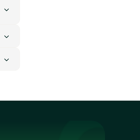
ilité,
ls.