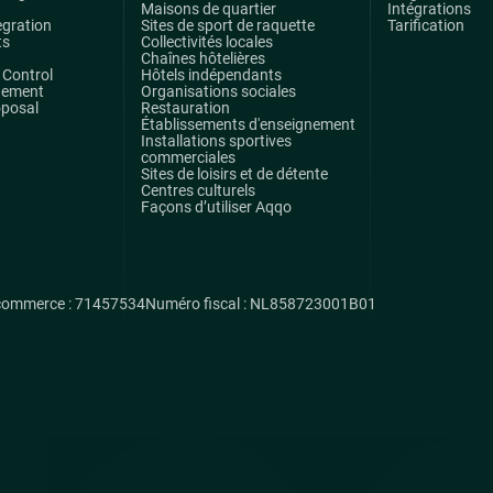
Maisons de quartier
Intégrations
egration
Sites de sport de raquette
Tarification
ts
Collectivités locales
Chaînes hôtelières
Control
Hôtels indépendants
gement
Organisations sociales
oposal
Restauration
Établissements d'enseignement
Installations sportives
commerciales
Sites de loisirs et de détente
Centres culturels
Façons d’utiliser Aqqo
commerce : 71457534
Numéro fiscal : NL858723001B01