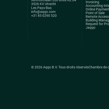
Winthontlaan 200 unité A2.04
Invoicing
3526 KV Utrecht
Accounting Int
Les Pays-Bas
Online Paymen
info@aqqo.com
Point of Sale
+31 85 0290 520
Remote Access 
Building Mana
Request for Pr
Jaqqo
© 2026 Aqqo B.V. Tous droits réservés
Chambre de 