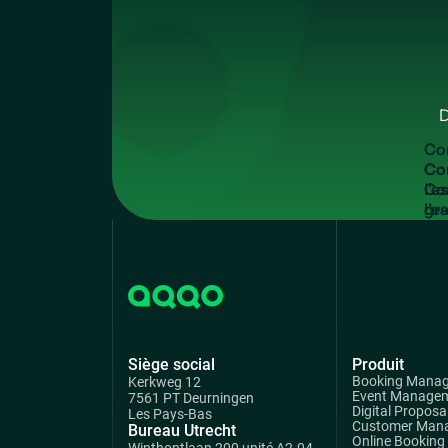
D
C
o
Co
l'e
gra
Siège social
Produit
Booking Mana
Kerkweg 12
Event Manage
7561 PT Deurningen
Digital Proposa
Les Pays-Bas
Customer Man
Bureau Utrecht
Online Booking