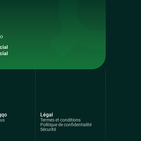
qo
c
i
a
l
qqo
Légal
ous
Termes et conditions
Politique de confidentialité
Sécurité