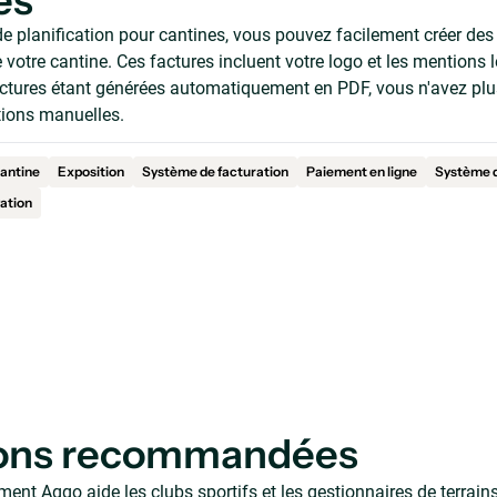
es
de planification pour cantines, vous pouvez facilement créer des
e votre cantine. Ces factures incluent votre logo et les mentions
actures étant générées automatiquement en PDF, vous n'avez plu
tions manuelles.
antine
Exposition
Système de facturation
Paiement en ligne
Système d
ation
ions recommandées
nt Aqqo aide les clubs sportifs et les gestionnaires de terrain