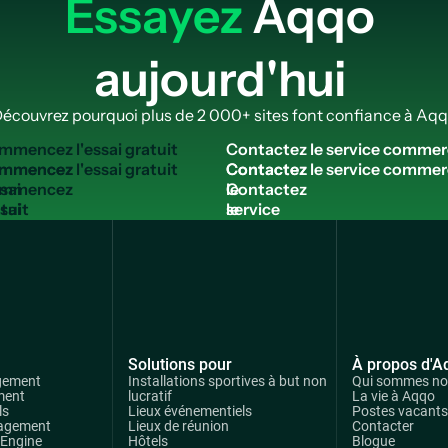
Essayez
Aqqo
aujourd'hui
écouvrez pourquoi plus de 2 000+ sites font confiance à Aq
m
m
e
n
c
e
z
l
'
e
s
s
a
i
g
r
a
t
u
i
t
C
o
n
t
a
c
t
e
z
l
e
s
e
r
v
i
c
e
c
o
m
m
e
r
mmencez
Contactez
ssai
le
tuit
service
commercial
Solutions pour
À propos d'A
gement
Installations sportives à but non
Qui sommes n
ment
lucratif
La vie à Aqqo
ls
Lieux événementiels
Postes vacants
agement
Lieux de réunion
Contacter
 Engine
Hôtels
Blogue