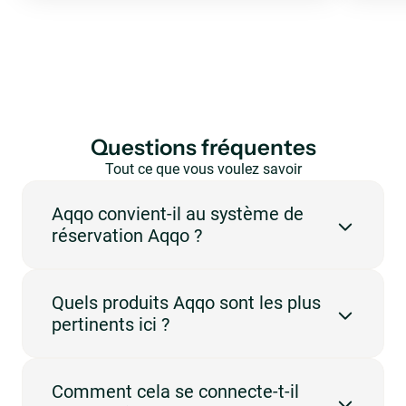
Questions fréquentes
Tout ce que vous voulez savoir
en un coup d’œil.
Aqqo convient-il au système de
réservation Aqqo ?
Oui. Aqqo est conçu pour les lieux qui doivent gérer les
Quels produits Aqqo sont les plus
réservations, la disponibilité, les utilisateurs et
pertinents ici ?
l'administration sur une plateforme centrale. Cette
page se concentre sur les lieux sportifs et les
réservations.
Les produits les plus pertinents sont Online Booking
Comment cela se connecte-t-il
Engine, Booking Management, Customer