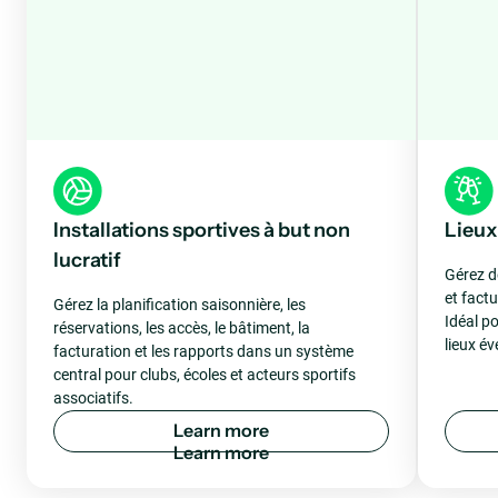
Installations sportives à but non
Lieux
lucratif
Gérez d
et fact
Gérez la planification saisonnière, les
Idéal po
réservations, les accès, le bâtiment, la
lieux é
facturation et les rapports dans un système
central pour clubs, écoles et acteurs sportifs
associatifs.
L
e
a
r
n
m
o
r
e