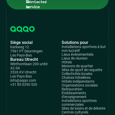
le
service
commercial
Siège social
Solutions pour
Installations sportives à but
Kerkweg 12
non lucratif
7561 PT Deurningen
Lieux événementiels
Les Pays-Bas
Lieux de réunion
Bureau Utrecht
Hôtels
Winthontlaan 200 unité
Maisons de quartier
A2.04
Sites de sport de raquette
3526 KV Utrecht
Collectivités locales
Les Pays-Bas
Chaînes hôtelières
info@aqqo.com
Hôtels indépendants
+31 85 0290 520
Organisations sociales
Restauration
Établissements
d'enseignement
Installations sportives
commerciales
Sites de loisirs et de détente
Centres culturels