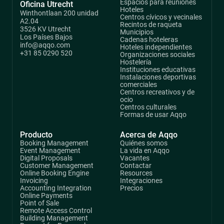
Espacios para reuniones
Oficina Utrecht
Hoteles
Winthontlaan 200 unidad
Centros cívicos y vecinales
A2.04
Recintos de raqueta
3526 KV Utrecht
Municipios
Los Países Bajos
Cadenas hoteleras
info@aqqo.com
Hoteles independientes
+31 85 0290 520
Organizaciones sociales
Hostelería
Instituciones educativas
Instalaciones deportivas
comerciales
Centros recreativos y de
ocio
Centros culturales
Formas de usar Aqqo
Producto
Acerca de Aqqo
Booking Management
Quiénes somos
Event Management
La vida en Aqqo
Digital Proposals
Vacantes
Customer Management
Contactar
Online Booking Engine
Resources
Invoicing
Integraciones
Accounting Integration
Precios
Online Payments
Point of Sale
Remote Access Control
Building Management