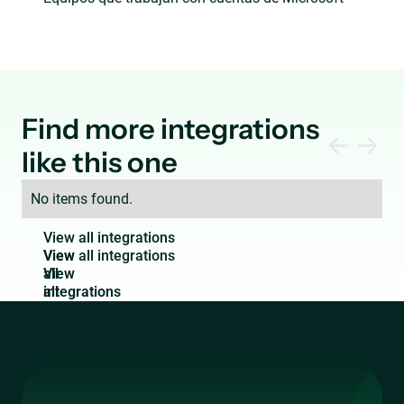
Find more integrations
like this one
No items found.
V
i
e
w
a
l
l
i
n
t
e
g
r
a
t
i
o
n
s
View
all
integrations