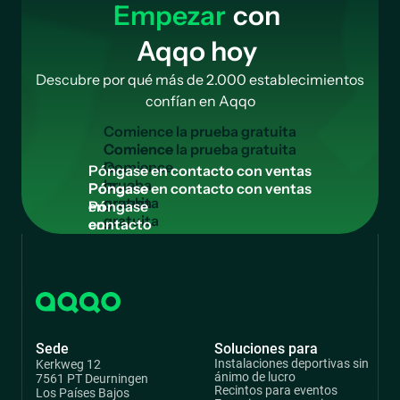
Empezar
con
Aqqo hoy
Descubre por qué más de 2.000 establecimientos
confían en Aqqo
C
o
m
i
e
n
c
e
l
a
p
r
u
e
b
a
g
r
a
t
u
i
t
a
Comience
la
P
ó
n
g
a
s
e
e
n
c
o
n
t
a
c
t
o
c
o
n
v
e
n
t
a
s
prueba
Póngase
gratuita
en
contacto
con
ventas
Sede
Soluciones para
Instalaciones deportivas sin
Kerkweg 12
ánimo de lucro
7561 PT Deurningen
Recintos para eventos
Los Países Bajos