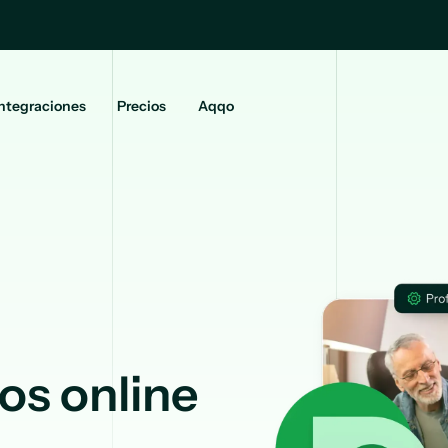
ntegraciones
Precios
Aqqo
os online