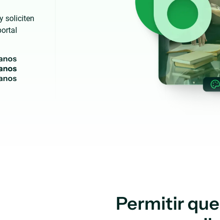
 soliciten
ortal
a
n
o
s
anos
Permitir que 