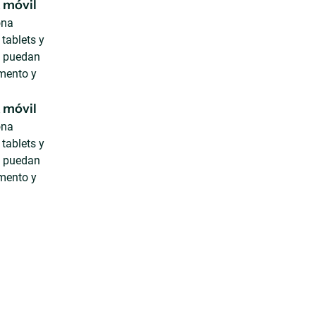
 móvil
ona
tablets y
os puedan
mento y
 móvil
ona
tablets y
os puedan
mento y