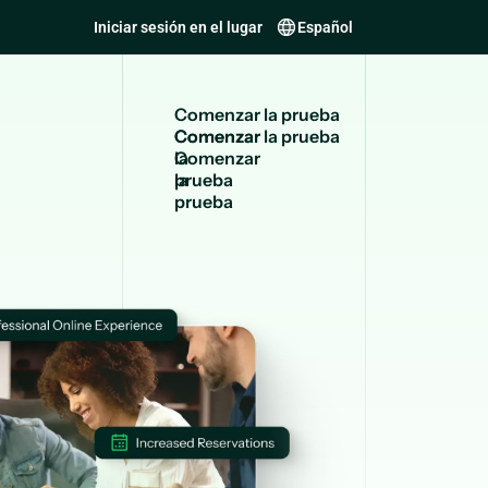
Iniciar sesión en el lugar
Español
C
o
m
e
n
z
a
r
l
a
p
r
u
e
b
a
Comenzar
la
prueba