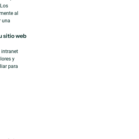
 Los
amente al
ir una
 sitio web
 intranet
lores y
liar para