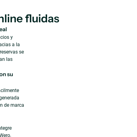
line fluidas
eal
cios y
acias a la
 reservas se
an las
on su
ácilmente
 generada
n de marca
ntegre
Wero,