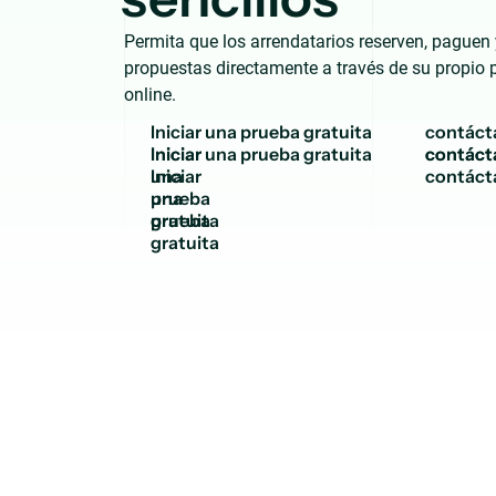
Permita que los arrendatarios reserven, paguen y
propuestas directamente a través de su propio p
online.
I
n
i
c
i
a
r
u
n
a
p
r
u
e
b
a
g
r
a
t
u
i
t
a
c
o
n
t
á
c
t
Iniciar
contáct
una
prueba
gratuita