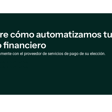
e cómo automatizamos tus
 financiero
mente con el proveedor de servicios de pago de su elección.
o
j
a
i
n
f
o
r
m
a
t
i
v
a