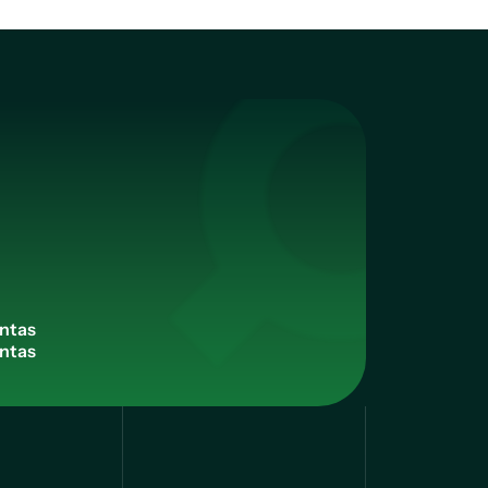
n
t
a
s