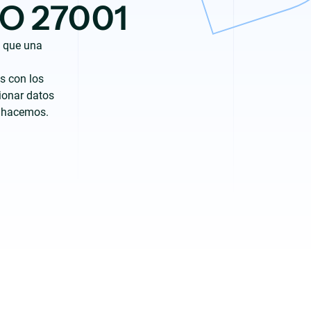
ISO 27001
s que una
s con los
ionar datos
e hacemos.