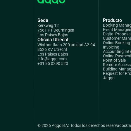
Sede
Producto
Booking Mana
Kerkweg 12
Event Manage
7561 PT Deurningen
Digital Proposa
Los Países Bajos
Customer Man
Oficina Utrecht
Online Booking
Winthontlaan 200 unidad A2.04
Invoicing
3526 KV Utrecht
Accounting Int
Los Países Bajos
Online Paymen
info@aqqo.com
Point of Sale
+31 85 0290 520
Remote Access 
Building Mana
Request for Pr
Jaqqo
© 2026 Aqqo B.V. Todos los derechos reservados
Cá