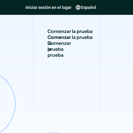
Iniciar sesión en el lugar
Español
C
o
m
e
n
z
a
r
l
a
p
r
u
e
b
a
Comenzar
la
prueba