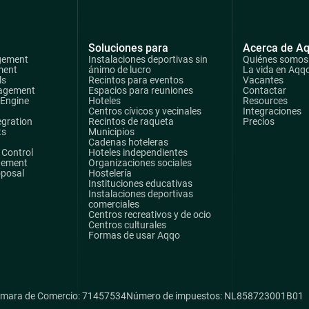
Soluciones para
Acerca de A
gement
Instalaciones deportivas sin
Quiénes somos
ment
ánimo de lucro
La vida en Aqq
ls
Recintos para eventos
Vacantes
agement
Espacios para reuniones
Contactar
 Engine
Hoteles
Resources
Centros cívicos y vecinales
Integraciones
egration
Recintos de raqueta
Precios
ts
Municipios
Cadenas hoteleras
Control
Hoteles independientes
gement
Organizaciones sociales
oposal
Hostelería
Instituciones educativas
Instalaciones deportivas
comerciales
Centros recreativos y de ocio
Centros culturales
Formas de usar Aqqo
mara de Comercio: 71457534
Número de impuestos: NL858723001B01