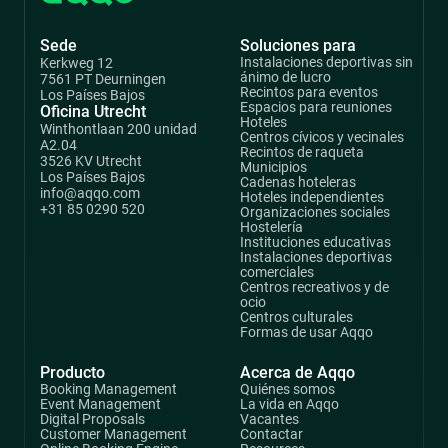
Sede
Soluciones para
Instalaciones deportivas sin
Kerkweg 12
ánimo de lucro
7561 PT Deurningen
Recintos para eventos
Los Países Bajos
Espacios para reuniones
Oficina Utrecht
Hoteles
Winthontlaan 200 unidad
Centros cívicos y vecinales
A2.04
Recintos de raqueta
3526 KV Utrecht
Municipios
Los Países Bajos
Cadenas hoteleras
info@aqqo.com
Hoteles independientes
+31 85 0290 520
Organizaciones sociales
Hostelería
Instituciones educativas
Instalaciones deportivas
comerciales
Centros recreativos y de
ocio
Centros culturales
Formas de usar Aqqo
Producto
Acerca de Aqqo
Booking Management
Quiénes somos
Event Management
La vida en Aqqo
Digital Proposals
Vacantes
Customer Management
Contactar