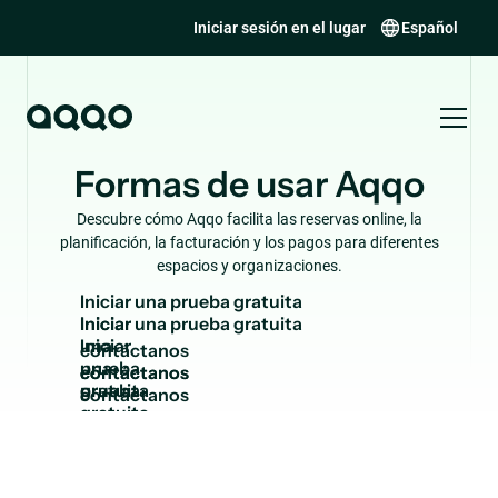
Iniciar sesión en el lugar
Español
Formas de usar Aqqo
Descubre cómo Aqqo facilita las reservas online, la
planificación, la facturación y los pagos para diferentes
espacios y organizaciones.
I
n
i
c
i
a
r
u
n
a
p
r
u
e
b
a
g
r
a
t
u
i
t
a
Iniciar
una
c
o
n
t
á
c
t
a
n
o
s
prueba
contáctanos
gratuita
141 results found.