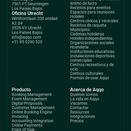
ánimo de lucro
7561 PT Deurningen
Recintos para eventos
Los Países Bajos
Espacios para reuniones
Oficina Utrecht
Hoteles
Winthontlaan 200 unidad
Centros cívicos y vecinales
A2.04
Recintos de raqueta
3526 KV Utrecht
Municipios
Los Países Bajos
Cadenas hoteleras
info@aqqo.com
Hoteles independientes
+31 85 0290 520
Organizaciones sociales
Hostelería
Instituciones educativas
Instalaciones deportivas
comerciales
Centros recreativos y de
ocio
Centros culturales
Formas de usar Aqqo
Producto
Acerca de Aqqo
Booking Management
Quiénes somos
Event Management
La vida en Aqqo
Digital Proposals
Vacantes
Customer Management
Contactar
Online Booking Engine
Resources
Invoicing
Integraciones
Accounting Integration
Precios
Online Payments
Point of Sale