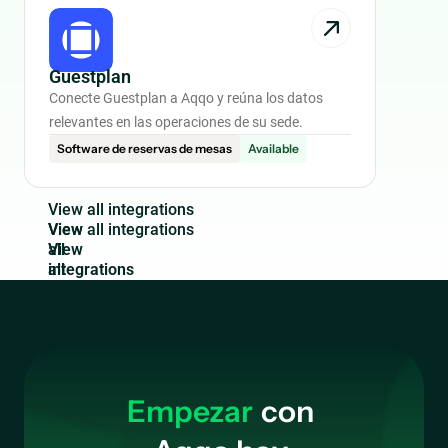
Guestplan
Conecte Guestplan a Aqqo y reúna los datos
relevantes en las operaciones de su sede.
Software de reservas de mesas
Available
V
i
e
w
a
l
l
i
n
t
e
g
r
a
t
i
o
n
s
View
all
integrations
Empezar
con