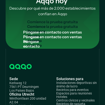
Aqqo hoy
Descubre por qué más de 2.000 establecimientos
confían en Aqqo
C
o
m
i
e
n
c
e
l
a
p
r
u
e
b
a
g
r
a
t
u
i
t
a
Comience
la
P
ó
n
g
a
s
e
e
n
c
o
n
t
a
c
t
o
c
o
n
v
e
n
t
a
s
prueba
Póngase
gratuita
en
contacto
con
ventas
Sede
Soluciones para
Instalaciones deportivas sin
Kerkweg 12
ánimo de lucro
7561 PT Deurningen
Recintos para eventos
Los Países Bajos
Espacios para reuniones
Oficina Utrecht
Hoteles
Winthontlaan 200 unidad
Centros cívicos y vecinales
A2.04
Recintos de raqueta