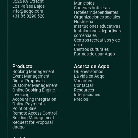
3526 KV Utrecht
Municipios
Los Países Bajos
Cadenas hoteleras
info@aqqo.com
Hoteles independientes
+31 85 0290 520
Organizaciones sociales
Hostelería
Instituciones educativas
Instalaciones deportivas
comerciales
Centros recreativos y de
ocio
Centros culturales
Formas de usar Aqqo
Producto
Acerca de Aqqo
Booking Management
Quiénes somos
Event Management
La vida en Aqqo
Digital Proposals
Vacantes
Customer Management
Contactar
Online Booking Engine
Resources
Invoicing
Integraciones
Accounting Integration
Precios
Online Payments
Point of Sale
Remote Access Control
Building Management
Request for Proposal
Jaqqo