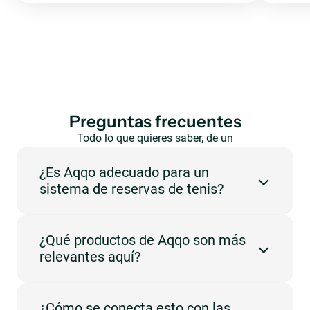
Preguntas frecuentes
Todo lo que quieres saber, de un
vistazo.
¿Es Aqqo adecuado para un
sistema de reservas de tenis?
Sí. Aqqo está diseñado para espacios que necesitan
¿Qué productos de Aqqo son más
gestionar reservas, disponibilidad, usuarios y
relevantes aquí?
administración en una plataforma central.
Los productos más relevantes son Online Booking
¿Cómo se conecta esto con las
Engine, Booking Management, Customer