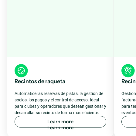
Recintos de raqueta
Recin
Automatice las reservas de pistas, la gestión de
Gestion
socios, los pagos y el control de acceso. Ideal
factura
para clubes y operadores que desean gestionar y
para te
desarrollar su recinto de forma más eficiente.
eventos
L
e
a
r
n
m
o
r
e