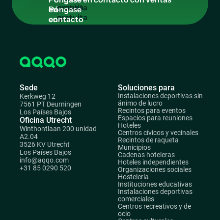
gratuita
en
contacto
con
ventas
Sede
Soluciones para
Instalaciones deportivas sin
Kerkweg 12
ánimo de lucro
7561 PT Deurningen
Recintos para eventos
Los Países Bajos
Espacios para reuniones
Oficina Utrecht
Hoteles
Winthontlaan 200 unidad
Centros cívicos y vecinales
A2.04
Recintos de raqueta
3526 KV Utrecht
Municipios
Los Países Bajos
Cadenas hoteleras
info@aqqo.com
Hoteles independientes
+31 85 0290 520
Organizaciones sociales
Hostelería
Instituciones educativas
Instalaciones deportivas
comerciales
Centros recreativos y de
ocio