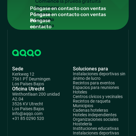
Comience
la
P
ó
n
g
a
s
e
e
n
c
o
n
t
a
c
t
o
c
o
n
v
e
n
t
a
s
prueba
Póngase
gratuita
en
contacto
con
ventas
Sede
Soluciones para
Instalaciones deportivas sin
Kerkweg 12
ánimo de lucro
7561 PT Deurningen
Recintos para eventos
Los Países Bajos
Espacios para reuniones
Oficina Utrecht
Hoteles
Winthontlaan 200 unidad
Centros cívicos y vecinales
A2.04
Recintos de raqueta
3526 KV Utrecht
Municipios
Los Países Bajos
Cadenas hoteleras
info@aqqo.com
Hoteles independientes
+31 85 0290 520
Organizaciones sociales
Hostelería
Instituciones educativas
Instalaciones deportivas