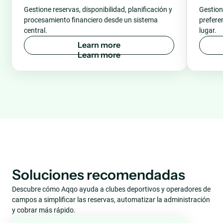
Gestione reservas, disponibilidad, planificación y
Gestion
procesamiento financiero desde un sistema
prefere
central.
lugar.
L
e
a
r
n
m
o
r
e
Soluciones recomendadas
Descubre cómo Aqqo ayuda a clubes deportivos y operadores de
campos a simplificar las reservas, automatizar la administración
y cobrar más rápido.