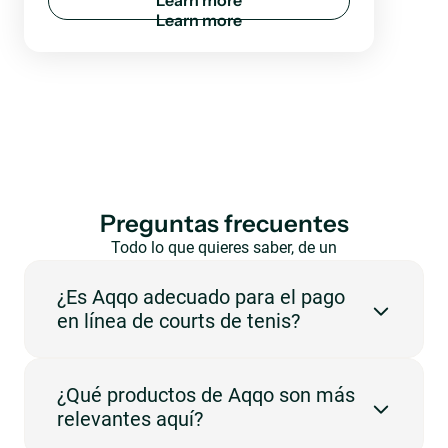
L
e
a
r
n
m
o
r
e
Preguntas frecuentes
Todo lo que quieres saber, de un
vistazo.
¿Es Aqqo adecuado para el pago
en línea de courts de tenis?
Sí. Aqqo está diseñado para espacios que necesitan
¿Qué productos de Aqqo son más
gestionar reservas, disponibilidad, usuarios y
relevantes aquí?
administración en una plataforma central.