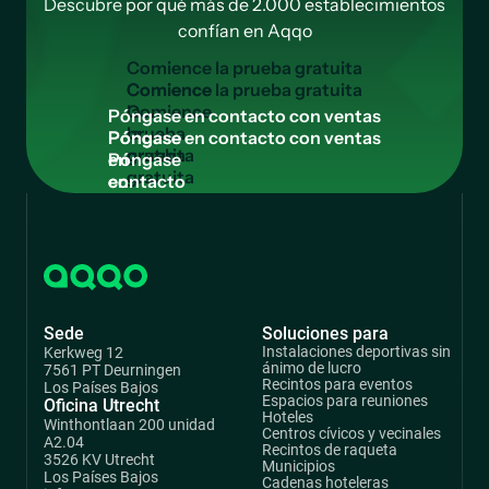
Descubre por qué más de 2.000 establecimientos
confían en Aqqo
C
o
m
i
e
n
c
e
l
a
p
r
u
e
b
a
g
r
a
t
u
i
t
a
Comience
la
P
ó
n
g
a
s
e
e
n
c
o
n
t
a
c
t
o
c
o
n
v
e
n
t
a
s
prueba
Póngase
gratuita
en
contacto
con
ventas
Sede
Soluciones para
Instalaciones deportivas sin
Kerkweg 12
ánimo de lucro
7561 PT Deurningen
Recintos para eventos
Los Países Bajos
Espacios para reuniones
Oficina Utrecht
Hoteles
Winthontlaan 200 unidad
Centros cívicos y vecinales
A2.04
Recintos de raqueta
3526 KV Utrecht
Municipios
Los Países Bajos
Cadenas hoteleras