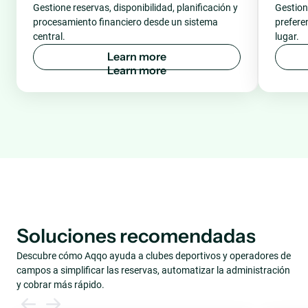
Gestione reservas, disponibilidad, planificación y
Gestion
procesamiento financiero desde un sistema
prefere
central.
lugar.
L
e
a
r
n
m
o
r
e
Soluciones recomendadas
Descubre cómo Aqqo ayuda a clubes deportivos y operadores de
campos a simplificar las reservas, automatizar la administración
y cobrar más rápido.