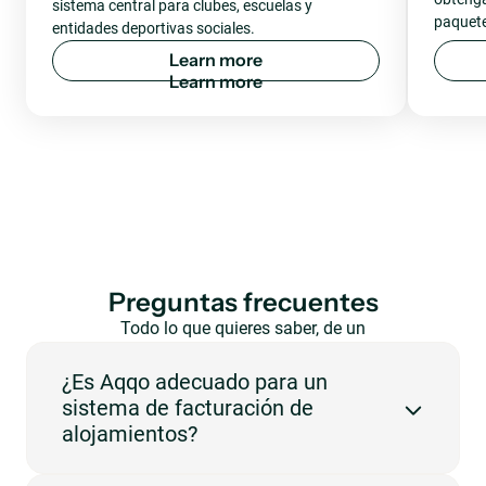
sistema central para clubes, escuelas y
paquete
entidades deportivas sociales.
L
e
a
r
n
m
o
r
e
Preguntas frecuentes
Todo lo que quieres saber, de un
vistazo.
¿Es Aqqo adecuado para un
sistema de facturación de
alojamientos?