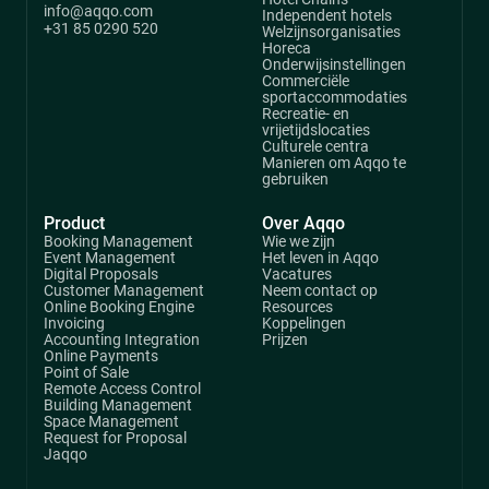
info@aqqo.com
Independent hotels
+31 85 0290 520
Welzijnsorganisaties
Horeca
Onderwijsinstellingen
Commerciële
sportaccommodaties
Recreatie- en
vrijetijdslocaties
Culturele centra
Manieren om Aqqo te
gebruiken
Product
Over Aqqo
Booking Management
Wie we zijn
Event Management
Het leven in Aqqo
Digital Proposals
Vacatures
Customer Management
Neem contact op
Online Booking Engine
Resources
Invoicing
Koppelingen
Accounting Integration
Prijzen
Online Payments
Point of Sale
Remote Access Control
Building Management
Space Management
Request for Proposal
Jaqqo