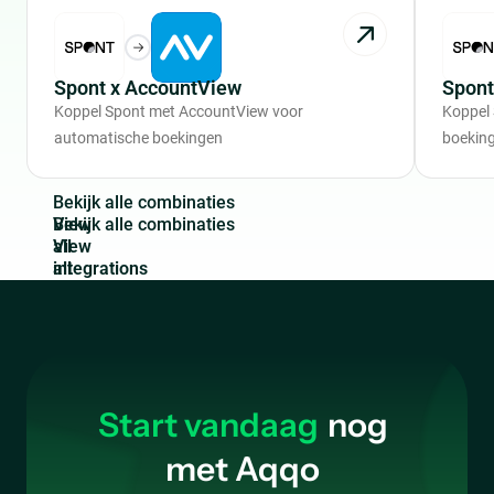
Spont x AccountView
Spont
Koppel Spont met AccountView voor
Koppel
automatische boekingen
boekin
B
e
k
i
j
k
a
l
l
e
c
o
m
b
i
n
a
t
i
e
s
View
all
integrations
Start vandaag
nog
met Aqqo