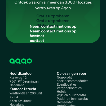
Ontdek waarom al meer dan 3.000+ locaties
vertrouwen op Aqqo
G
r
a
t
i
s
u
i
t
p
r
o
b
e
r
e
n
Gratis
uitproberen
N
e
e
m
c
o
n
t
a
c
t
m
e
t
o
n
s
o
p
Neem
contact
met
ons
op
Hoofdkantoor
Oplossingen voor
Non-profit
Kerkweg 12
sportaccommodaties
7561 PT Deurningen
Eventlocaties
Nederland
Vergaderlocaties
Kantoor Utrecht
Hotels
Winthontlaan 200 unit
Wijk- en buurtcentra
A2.04
Padel- en tennisclubs
3526 KV Utrecht
Gemeenten
Nederland
Hotel Chains