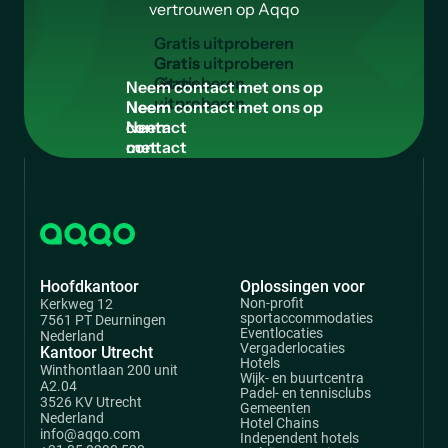
vertrouwen op Aqqo
G
r
a
t
i
s
u
i
t
p
r
o
b
e
r
e
n
Gratis
uitproberen
N
e
e
m
c
o
n
t
a
c
t
m
e
t
o
n
s
o
p
Neem
contact
met
ons
op
Hoofdkantoor
Oplossingen voor
Non-profit
Kerkweg 12
sportaccommodaties
7561 PT Deurningen
Eventlocaties
Nederland
Vergaderlocaties
Kantoor Utrecht
Hotels
Winthontlaan 200 unit
Wijk- en buurtcentra
A2.04
Padel- en tennisclubs
3526 KV Utrecht
Gemeenten
Nederland
Hotel Chains
info@aqqo.com
Independent hotels