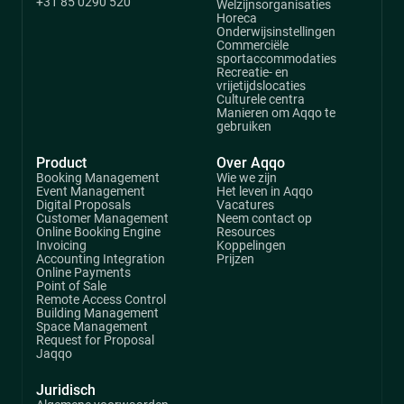
+31 85 0290 520
Welzijnsorganisaties
Horeca
Onderwijsinstellingen
Commerciële
sportaccommodaties
Recreatie- en
vrijetijdslocaties
Culturele centra
Manieren om Aqqo te
gebruiken
Product
Over Aqqo
Booking Management
Wie we zijn
Event Management
Het leven in Aqqo
Digital Proposals
Vacatures
Customer Management
Neem contact op
Online Booking Engine
Resources
Invoicing
Koppelingen
Accounting Integration
Prijzen
Online Payments
Point of Sale
Remote Access Control
Building Management
Space Management
Request for Proposal
Jaqqo
Juridisch