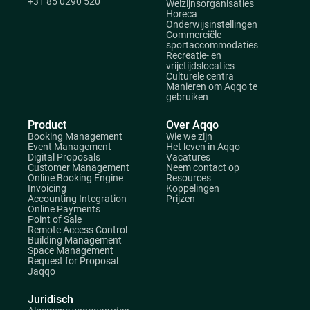
+31 85 0290 520
Welzijnsorganisaties
Horeca
Onderwijsinstellingen
Commerciële
sportaccommodaties
Recreatie- en
vrijetijdslocaties
Culturele centra
Manieren om Aqqo te
gebruiken
Product
Over Aqqo
Booking Management
Wie we zijn
Event Management
Het leven in Aqqo
Digital Proposals
Vacatures
Customer Management
Neem contact op
Online Booking Engine
Resources
Invoicing
Koppelingen
Accounting Integration
Prijzen
Online Payments
Point of Sale
Remote Access Control
Building Management
Space Management
Request for Proposal
Jaqqo
Juridisch