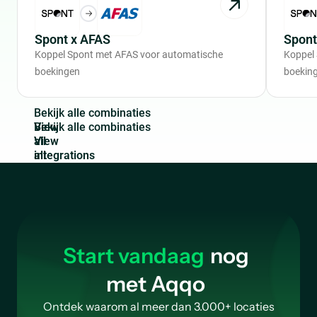
Spont x AFAS
Spont
Koppel Spont met AFAS voor automatische
Koppel 
boekingen
boekin
B
e
k
i
j
k
a
l
l
e
c
o
m
b
i
n
a
t
i
e
s
View
all
integrations
Start vandaag
nog
met Aqqo
Ontdek waarom al meer dan 3.000+ locaties