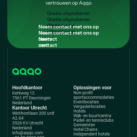
vertrouwen op Aqqo
G
r
a
t
i
s
u
i
t
p
r
o
b
e
r
e
n
Gratis
uitproberen
N
e
e
m
c
o
n
t
a
c
t
m
e
t
o
n
s
o
p
Neem
contact
met
ons
op
Hoofdkantoor
Oplossingen voor
Non-profit
Kerkweg 12
sportaccommodaties
7561 PT Deurningen
Eventlocaties
Nederland
Vergaderlocaties
Kantoor Utrecht
Hotels
Winthontlaan 200 unit
Wijk- en buurtcentra
A2.04
Padel- en tennisclubs
3526 KV Utrecht
Gemeenten
Nederland
Hotel Chains
info@aqqo.com
Independent hotels