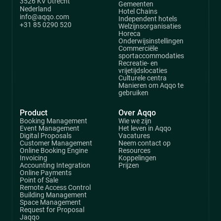
3526 KV Utrecht
Gemeenten
Nederland
Hotel Chains
info@aqqo.com
Independent hotels
+31 85 0290 520
Welzijnsorganisaties
Horeca
Onderwijsinstellingen
Commerciële
sportaccommodaties
Recreatie- en
vrijetijdslocaties
Culturele centra
Manieren om Aqqo te
gebruiken
Product
Over Aqqo
Booking Management
Wie we zijn
Event Management
Het leven in Aqqo
Digital Proposals
Vacatures
Customer Management
Neem contact op
Online Booking Engine
Resources
Invoicing
Koppelingen
Accounting Integration
Prijzen
Online Payments
Point of Sale
Remote Access Control
Building Management
Space Management
Request for Proposal
Jaqqo