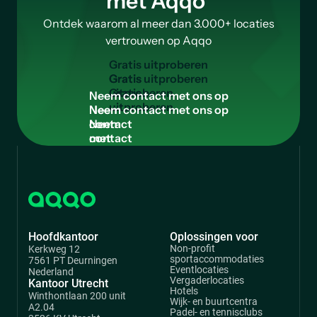
met Aqqo
Ontdek waarom al meer dan 3.000+ locaties
vertrouwen op Aqqo
G
r
a
t
i
s
u
i
t
p
r
o
b
e
r
e
n
Gratis
uitproberen
N
e
e
m
c
o
n
t
a
c
t
m
e
t
o
n
s
o
p
Neem
contact
met
ons
op
Hoofdkantoor
Oplossingen voor
Non-profit
Kerkweg 12
sportaccommodaties
7561 PT Deurningen
Eventlocaties
Nederland
Vergaderlocaties
Kantoor Utrecht
Hotels
Winthontlaan 200 unit
Wijk- en buurtcentra
A2.04
Padel- en tennisclubs