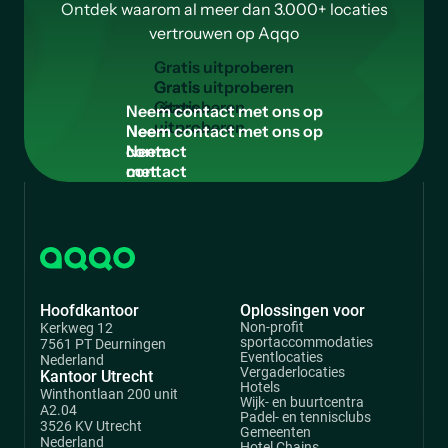
Ontdek waarom al meer dan 3.000+ locaties
vertrouwen op Aqqo
G
r
a
t
i
s
u
i
t
p
r
o
b
e
r
e
n
Gratis
uitproberen
N
e
e
m
c
o
n
t
a
c
t
m
e
t
o
n
s
o
p
Neem
contact
met
ons
op
Hoofdkantoor
Oplossingen voor
Non-profit
Kerkweg 12
sportaccommodaties
7561 PT Deurningen
Eventlocaties
Nederland
Vergaderlocaties
Kantoor Utrecht
Hotels
Winthontlaan 200 unit
Wijk- en buurtcentra
A2.04
Padel- en tennisclubs
3526 KV Utrecht
Gemeenten
Nederland
Hotel Chains