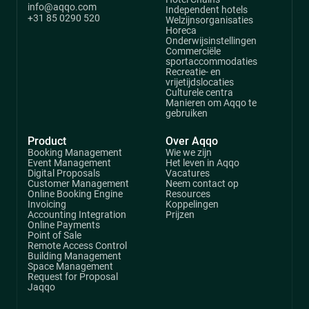
info@aqqo.com
Independent hotels
+31 85 0290 520
Welzijnsorganisaties
Horeca
Onderwijsinstellingen
Commerciële
sportaccommodaties
Recreatie- en
vrijetijdslocaties
Culturele centra
Manieren om Aqqo te
gebruiken
Product
Over Aqqo
Booking Management
Wie we zijn
Event Management
Het leven in Aqqo
Digital Proposals
Vacatures
Customer Management
Neem contact op
Online Booking Engine
Resources
Invoicing
Koppelingen
Accounting Integration
Prijzen
Online Payments
Point of Sale
Remote Access Control
Building Management
Space Management
Request for Proposal
Jaqqo