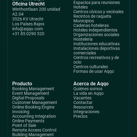
Espacios para reuniones
Oficina Utrecht
Hoteles
Winthontlaan 200 unidad
Centros cívicos y vecinales
A2.04
Recintos de raqueta
3526 KV Utrecht
Municipios
Los Países Bajos
Cadenas hoteleras
info@aqqo.com
Hoteles independientes
+31 85 0290 520
Organizaciones sociales
Hostelería
Instituciones educativas
Instalaciones deportivas
comerciales
Centros recreativos y de
ocio
Centros culturales
Formas de usar Aqqo
Producto
Acerca de Aqqo
Booking Management
Quiénes somos
Event Management
La vida en Aqqo
Digital Proposals
Vacantes
Customer Management
Contactar
Online Booking Engine
Resources
Invoicing
Integraciones
Accounting Integration
Precios
Online Payments
Point of Sale
Remote Access Control
Building Management