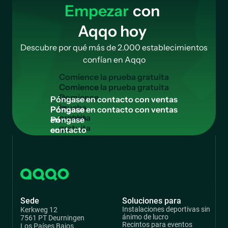
Empezar
con
Aqqo hoy
Descubre por qué más de 2.000 establecimientos
confían en Aqqo
C
o
m
i
e
n
c
e
l
a
p
r
u
e
b
a
g
r
a
t
u
i
t
a
Comience
la
P
ó
n
g
a
s
e
e
n
c
o
n
t
a
c
t
o
c
o
n
v
e
n
t
a
s
prueba
Póngase
gratuita
en
contacto
con
ventas
Sede
Soluciones para
Instalaciones deportivas sin
Kerkweg 12
ánimo de lucro
7561 PT Deurningen
Recintos para eventos
Los Países Bajos