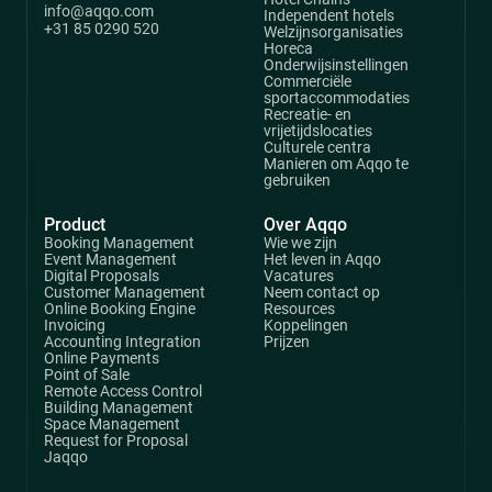
info@aqqo.com
Independent hotels
+31 85 0290 520
Welzijnsorganisaties
Horeca
Onderwijsinstellingen
Commerciële
sportaccommodaties
Recreatie- en
vrijetijdslocaties
Culturele centra
Manieren om Aqqo te
gebruiken
Product
Over Aqqo
Booking Management
Wie we zijn
Event Management
Het leven in Aqqo
Digital Proposals
Vacatures
Customer Management
Neem contact op
Online Booking Engine
Resources
Invoicing
Koppelingen
Accounting Integration
Prijzen
Online Payments
Point of Sale
Remote Access Control
Building Management
Space Management
Request for Proposal
Jaqqo