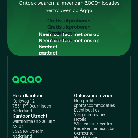
Ontdek waarom al meer dan 3.000+ locaties
vertrouwen op Aqqo
G
r
a
t
i
s
u
i
t
p
r
o
b
e
r
e
n
Gratis
uitproberen
N
e
e
m
c
o
n
t
a
c
t
m
e
t
o
n
s
o
p
Neem
contact
met
ons
op
Hoofdkantoor
Oplossingen voor
Non-profit
Kerkweg 12
sportaccommodaties
7561 PT Deurningen
Eventlocaties
Nederland
Vergaderlocaties
Kantoor Utrecht
Hotels
Winthontlaan 200 unit
Wijk- en buurtcentra
A2.04
Padel- en tennisclubs
3526 KV Utrecht
Gemeenten
Nederland
Hotel Chains